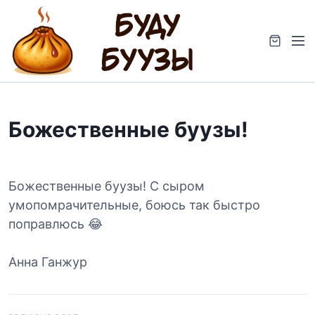
S
k
M
i
e
p
n
t
u
o
c
Божественные буузы!
o
n
t
e
Божественные буузы! С сыром
n
умопомрачительные, боюсь так быстро
t
поправлюсь 😂
Анна Ганжур