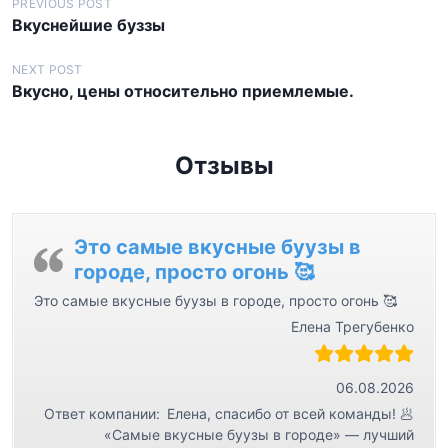
Н
PREVIOUS POST
Вкуснейшие буззы
а
в
NEXT POST
Вкусно, цены относительно приемлемые.
и
г
а
Отзывы
ц
и
я
Это самые вкусные буузы в
городе, просто огонь 🥰
п
Это самые вкусные буузы в городе, просто огонь 🥰
о
Елена Трегубенко
з
а
06.08.2026
п
Ответ компании:
Елена, спасибо от всей команды! 🥟
и
«Самые вкусные буузы в городе» — лучший