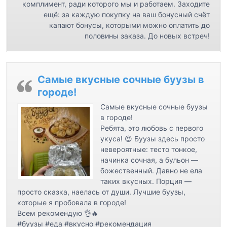
с
комплимент, ради которого мы и работаем. Заходите
ещё: за каждую покупку на ваш бонусный счёт
я
капают бонусы, которыми можно оплатить до
м
половины заказа. До новых встреч!
Самые вкусные сочные буузы в
городе!
Самые вкусные сочные буузы
в городе!
Ребята, это любовь с первого
укуса! 😍 Буузы здесь просто
невероятные: тесто тонкое,
начинка сочная, а бульон —
божественный. Давно не ела
таких вкусных. Порция —
просто сказка, наелась от души. Лучшие буузы,
которые я пробовала в городе!
Всем рекомендую 👌🔥
#буузы #еда #вкусно #рекомендация