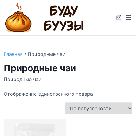
S
k
M
i
e
p
n
t
u
o
c
Главная
/ Природные чаи
o
n
Природные чаи
t
e
Природные чаи
n
t
Отображение единственного товара