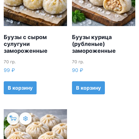
Буузы с сыром
Буузы курица
сулугуни
(рубленые)
замороженные
замороженные
70 гр.
70 гр.
99
₽
90
₽
В корзину
В корзину
🐑
❄️