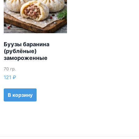
Буузы баранина
(рублёные)
замороженные
70 гр.
121
₽
В корзину