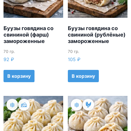
к
а
:
п
Буузы говядина со
Буузы говядина со
о
свининой (фарш)
свининой (рублёные)
п
замороженные
замороженные
о
п
70 гр.
70 гр.
у
92
₽
105
₽
л
я
В корзину
В корзину
р
н
о
с
❄️
🧀
❄️
🐓
т
и