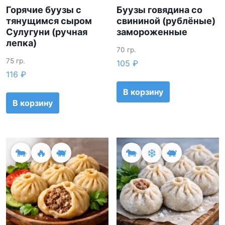
Горячие буузы с
Буузы говядина со
тянущимся сыром
свининой (рублёные)
Сулугуни (ручная
замороженные
лепка)
70 гр.
75 гр.
105
₽
116
₽
В корзину
В корзину
🐄
🔥
🐖
🐄
❄️
🐖