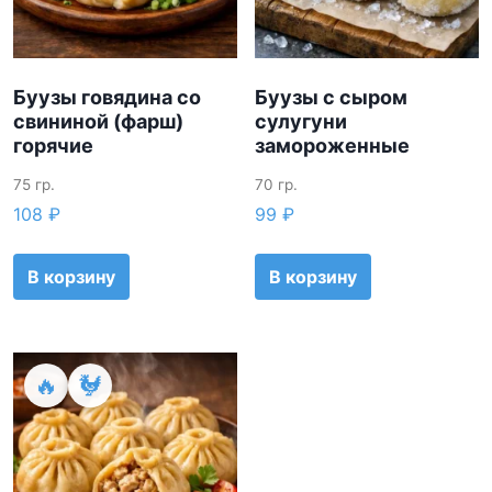
Буузы говядина со
Буузы с сыром
свининой (фарш)
сулугуни
горячие
замороженные
75 гр.
70 гр.
108
₽
99
₽
В корзину
В корзину
🔥
🐓