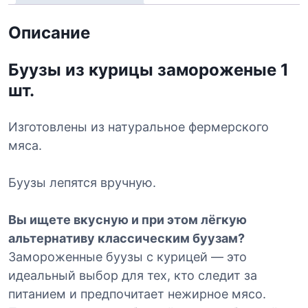
о
в
Описание
а
р
Буузы из курицы замороженые 1
а
шт.
Б
у
у
Изготовлены из натуральное фермерского
з
мяса.
ы
к
Буузы лепятся вручную.
у
р
Вы ищете вкусную и при этом лёгкую
и
ц
альтернативу классическим буузам?
а
Замороженные буузы с курицей — это
(
идеальный выбор для тех, кто следит за
р
питанием и предпочитает нежирное мясо.
у