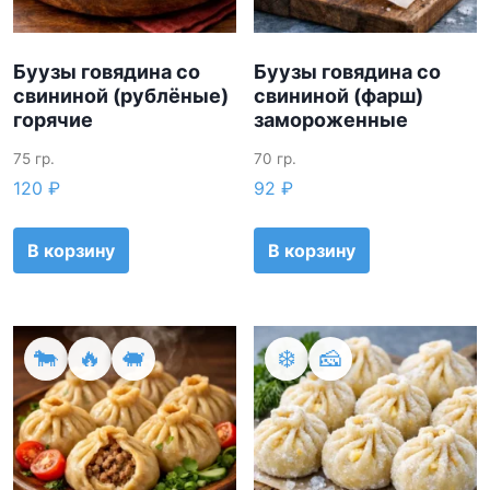
Буузы говядина со
Буузы говядина со
свининой (рублёные)
свининой (фарш)
горячие
замороженные
75 гр.
70 гр.
120
₽
92
₽
В корзину
В корзину
🐄
🔥
🐖
❄️
🧀