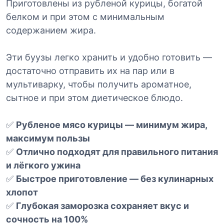
Приготовлены из рубленой курицы, богатой
б
белком и при этом с минимальным
л
содержанием жира.
е
н
ы
Эти буузы легко хранить и удобно готовить —
е
достаточно отправить их на пар или в
)
мультиварку, чтобы получить ароматное,
з
сытное и при этом диетическое блюдо.
а
м
✅
Рубленое мясо курицы — минимум жира,
о
максимум пользы
р
✅
Отлично подходят для правильного питания
о
ж
и лёгкого ужина
е
✅
Быстрое приготовление — без кулинарных
н
хлопот
н
✅
Глубокая заморозка сохраняет вкус и
ы
сочность на 100%