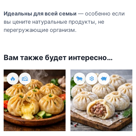
е
Идеальны для всей семьи
— особенно если
вы цените натуральные продукты, не
перегружающие организм.
Вам также будет интересно…
🔥
🧀
🐄
❄️
🐖