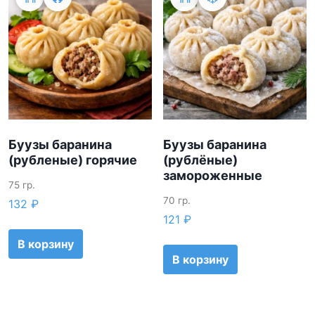
Буузы баранина
Буузы баранина
(рубленые) горячие
(рублёные)
замороженные
75 гр.
70 гр.
132
₽
121
₽
В корзину
В корзину