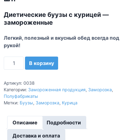
Диетические буузы с курицей —
замороженные
Легкий, полезный и вкусный обед всегда под
рукой!
К
В корзину
о
л
и
Артикул:
0038
ч
Категории:
Замороженная продукция
,
Заморозка
,
Полуфабрикаты
е
Метки:
Буузы
,
Заморозка
,
Курица
с
т
в
Описание
Подробности
о
т
Доставка и оплата