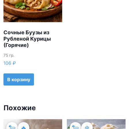
Сочные Буузы из
Рубленой Курицы
(Горячие)
75 гр.
106
₽
В корзину
Похожие
🐑
🔥
🐑
❄️