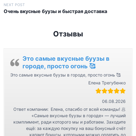
в
NEXT POST
Очень вкусные буузы и быстрая доставка
и
г
а
Отзывы
ц
и
я
Это самые вкусные буузы в
городе, просто огонь 🥰
п
Это самые вкусные буузы в городе, просто огонь 🥰
о
Елена Трегубенко
з
а
06.08.2026
п
Ответ компании:
Елена, спасибо от всей команды! 🥟
и
«Самые вкусные буузы в городе» — лучший
с
комплимент, ради которого мы и работаем. Заходите
ещё: за каждую покупку на ваш бонусный счёт
я
капают бонусы, которыми можно оплатить до