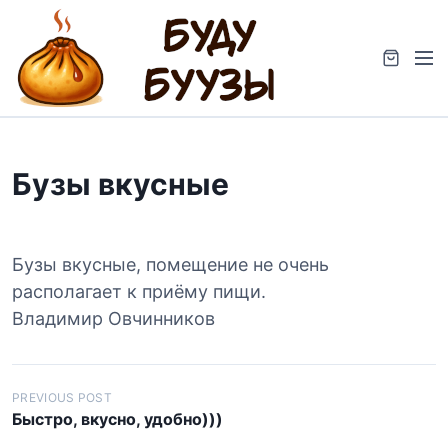
S
k
M
i
e
p
n
t
u
o
c
Бузы вкусные
o
n
t
e
Бузы вкусные, помещение не очень
n
располагает к приёму пищи.
t
Владимир Овчинников
Н
PREVIOUS POST
Быстро, вкусно, удобно)))
а