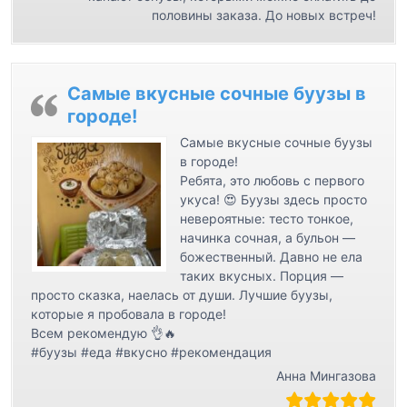
м
половины заказа. До новых встреч!
Самые вкусные сочные буузы в
городе!
Самые вкусные сочные буузы
в городе!
Ребята, это любовь с первого
укуса! 😍 Буузы здесь просто
невероятные: тесто тонкое,
начинка сочная, а бульон —
божественный. Давно не ела
таких вкусных. Порция —
просто сказка, наелась от души. Лучшие буузы,
которые я пробовала в городе!
Всем рекомендую 👌🔥
#буузы #еда #вкусно #рекомендация
Анна Мингазова