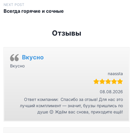
в
NEXT POST
Всегда горячие и сочные
и
г
а
Отзывы
ц
и
я
Вкусно
п
Вкусно
naassta
о
з
а
08.08.2026
Ответ компании:
Спасибо за отзыв! Для нас это
п
лучший комплимент — значит, буузы пришлись по
и
душе 😊 Ждём вас снова, приходите ещё!
с
я