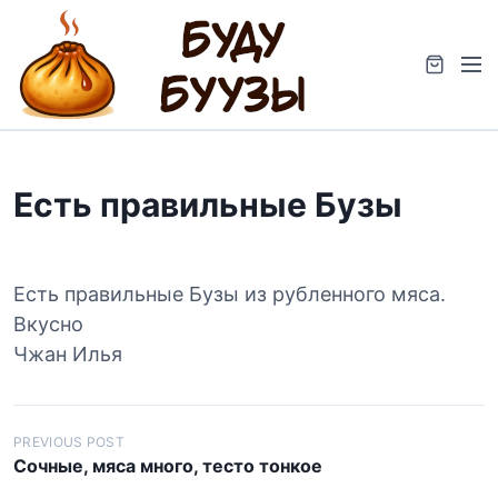
S
k
M
i
e
p
n
t
u
o
c
Есть правильные Бузы
o
n
t
e
Есть правильные Бузы из рубленного мяса.
n
Вкусно
t
Чжан Илья
Н
PREVIOUS POST
Сочные, мяса много, тесто тонкое
а