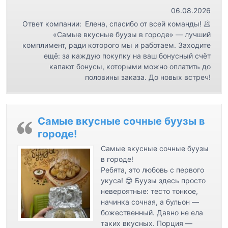
а
06.08.2026
п
Ответ компании:
Елена, спасибо от всей команды! 🥟
и
«Самые вкусные буузы в городе» — лучший
с
комплимент, ради которого мы и работаем. Заходите
ещё: за каждую покупку на ваш бонусный счёт
я
капают бонусы, которыми можно оплатить до
м
половины заказа. До новых встреч!
Самые вкусные сочные буузы в
городе!
Самые вкусные сочные буузы
в городе!
Ребята, это любовь с первого
укуса! 😍 Буузы здесь просто
невероятные: тесто тонкое,
начинка сочная, а бульон —
божественный. Давно не ела
таких вкусных. Порция —