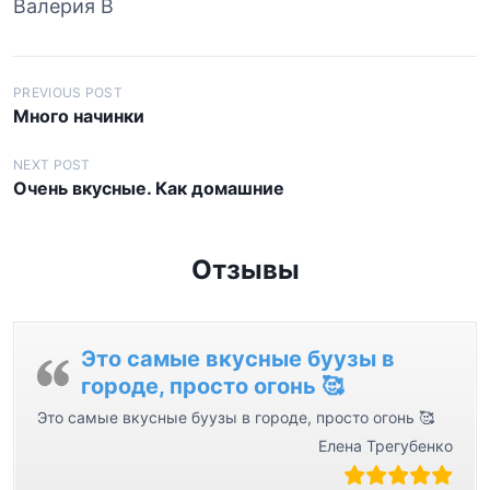
Валерия В
Н
PREVIOUS POST
Много начинки
а
в
NEXT POST
Очень вкусные. Как домашние
и
г
а
Отзывы
ц
и
я
Это самые вкусные буузы в
городе, просто огонь 🥰
п
Это самые вкусные буузы в городе, просто огонь 🥰
о
Елена Трегубенко
з