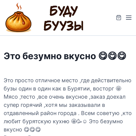
S
k
M
i
e
p
n
t
u
o
c
Это безумно вкусно 😋😋😋
o
n
t
e
Это просто отличное место ,где действительно
n
бузы один в один как в Бурятии, восторг 🤩
t
Мясо ,тесто ,все очень вкусное ,заказ доехал
супер горячий ,хотя мы заказывали в
отдавленный район города . Всем советую ,кто
любит бурятскую кухню 🤩🥳☺️ Это безумно
вкусно 😋😋😋