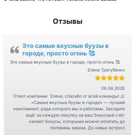
и
г
а
Отзывы
ц
и
я
Это самые вкусные буузы в
городе, просто огонь 🥰
п
Это самые вкусные буузы в городе, просто огонь 🥰
о
Елена Трегубенко
з
а
06.08.2026
п
Ответ компании:
Елена, спасибо от всей команды! 🥟
и
«Самые вкусные буузы в городе» — лучший
с
комплимент, ради которого мы и работаем. Заходите
ещё: за каждую покупку на ваш бонусный счёт
я
капают бонусы, которыми можно оплатить до
м
половины заказа. До новых встреч!