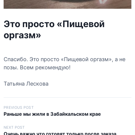
Это просто «Пищевой
оргазм»
Спасибо. Это просто «Пищевой оргазм», а не
позы. Всем рекомендую!
Татьяна Лескова
Н
PREVIOUS POST
Раньше мы жили в Забайкальском крае
а
в
NEXT POST
Очень важно что готовят только после заказа