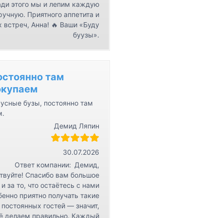
ди этого мы и лепим каждую
ручную. Приятного аппетита и
 встреч, Анна! 🔥 Ваши «Буду
буузы».
остоянно там
окупаем
усные бузы, постоянно там
м.
Демид Ляпин
30.07.2026
Ответ компании:
Демид,
твуйте! Спасибо вам большое
 и за то, что остаётесь с нами
бенно приятно получать такие
 постоянных гостей — значит,
ё делаем правильно. Каждый