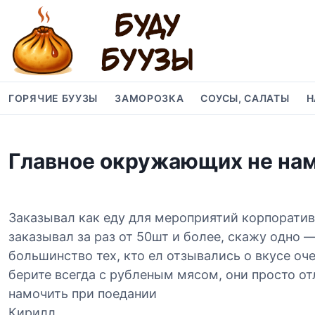
S
k
i
p
t
o
ГОРЯЧИЕ БУУЗЫ
ЗАМОРОЗКА
СОУСЫ, САЛАТЫ
Н
c
o
n
Главное окружающих не нам
t
e
n
t
Заказывал как еду для мероприятий корпоратив
заказывал за раз от 50шт и более, скажу одно —
большинство тех, кто ел отзывались о вкусе оч
берите всегда с рубленым мясом, они просто о
намочить при поедании
Кирилл