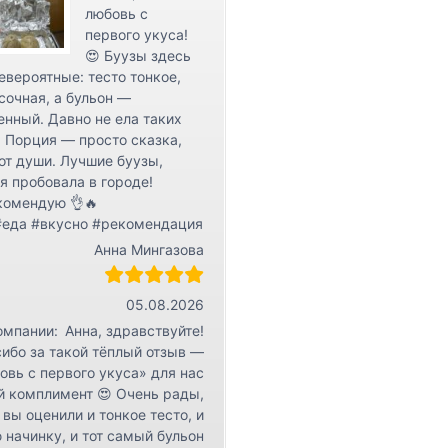
любовь с
первого укуса!
😍 Буузы здесь
евероятные: тесто тонкое,
сочная, а бульон —
нный. Давно не ела таких
 Порция — просто сказка,
от души. Лучшие буузы,
я пробовала в городе!
комендую 👌🔥
#еда #вкусно #рекомендация
Анна Мингазова
05.08.2026
омпании:
Анна, здравствуйте!
ибо за такой тёплый отзыв —
овь с первого укуса» для нас
й комплимент 😍 Очень рады,
 вы оценили и тонкое тесто, и
 начинку, и тот самый бульон