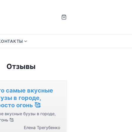
КОНТАКТЫ
S
h
o
Отзывы
w
s
u
b
то самые вкусные
m
узы в городе,
e
осто огонь 🥰
n
е вкусные буузы в городе,
u
гонь 🥰
f
Елена Трегубенко
o