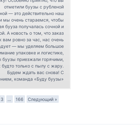
ку! Особенно приятно, что вы
отметили буузы с рубленой
ной — это действительно наш
 и мы очень стараемся, чтобы
я бууза получалась сочной и
ой. А новость о том, что заказ
к вам ровно за час, нас очень
адует — мы уделяем большое
имание упаковке и логистике,
ы буузы приезжали горячими,
 будто только с пылу с жару.
Будем ждать вас снова! С
нием, команда «Буду буузы»
3
…
166
Следующий »