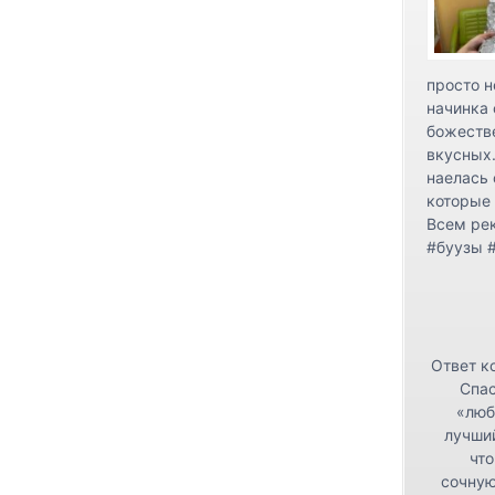
просто н
начинка 
божестве
вкусных.
наелась 
которые 
Всем ре
#буузы 
Ответ к
Спас
«люб
лучши
что
сочную