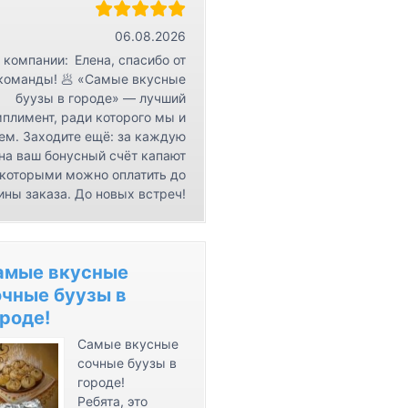
r
К
06.08.2026
о
 компании:
Елена, спасибо от
н
команды! 🥟 «Самые вкусные
буузы в городе» — лучший
т
плимент, ради которого мы и
а
ем. Заходите ещё: за каждую
к
на ваш бонусный счёт капают
т
 которыми можно оплатить до
ы
ины заказа. До новых встреч!
амые вкусные
очные буузы в
роде!
Самые вкусные
сочные буузы в
городе!
Ребята, это