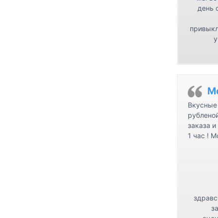
день 
привыкл
у
М
Вкусные 
рублено
заказа и
1 час ! 
здравс
з