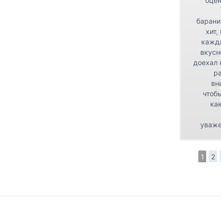
оцен
барани
хит,
кажда
вкусн
доехал 
р
вн
чтоб
как
уваже
1
2