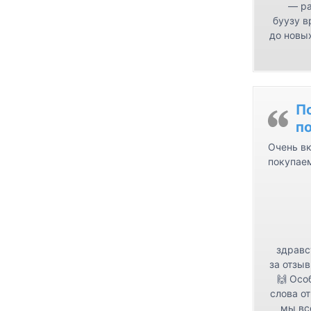
— ра
буузу в
до новых
П
п
Очень вк
покупае
здравс
за отзыв
🙌 Осо
слова от
мы вс