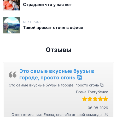
а
Страдали что у нас нет
в
и
NEXT POST
г
Такой аромат стоял в офисе
а
ц
Отзывы
и
я
п
Это самые вкусные буузы в
о
городе, просто огонь 🥰
з
Это самые вкусные буузы в городе, просто огонь 🥰
а
Елена Трегубенко
п
и
06.08.2026
с
Ответ компании:
Елена, спасибо от всей команды! 🥟