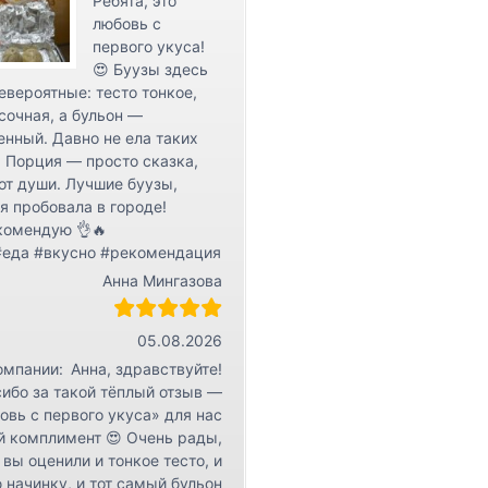
Ребята, это
r
любовь с
К
первого укуса!
о
😍 Буузы здесь
евероятные: тесто тонкое,
н
сочная, а бульон —
т
нный. Давно не ела таких
а
 Порция — просто сказка,
к
от души. Лучшие буузы,
т
я пробовала в городе!
ы
комендую 👌🔥
#еда #вкусно #рекомендация
Анна Мингазова
05.08.2026
омпании:
Анна, здравствуйте!
ибо за такой тёплый отзыв —
овь с первого укуса» для нас
й комплимент 😍 Очень рады,
 вы оценили и тонкое тесто, и
 начинку, и тот самый бульон