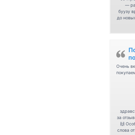
— ра
буузу в
до новых
П
п
Очень вк
покупае
здравс
за отзыв
🙌 Осо
слова от