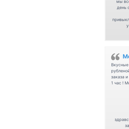
мы вс
день 
привыкл
у
М
Вкусные 
рублено
заказа и
1 час ! 
здравс
з