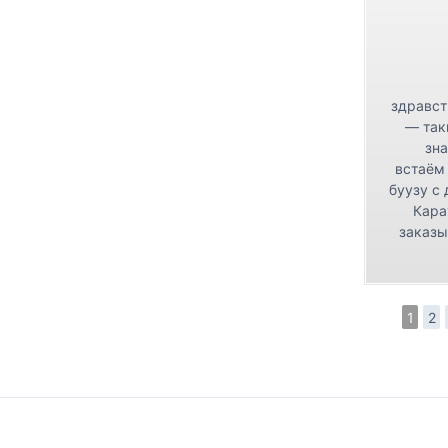
здравст
— так
зна
встаём
буузу с
Кара
заказы
1
2