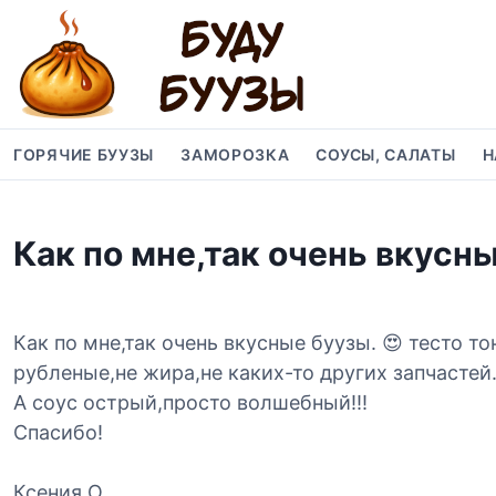
S
k
i
p
t
o
ГОРЯЧИЕ БУУЗЫ
ЗАМОРОЗКА
СОУСЫ, САЛАТЫ
Н
c
o
n
Как по мне,так очень вкусн
t
e
n
t
Как по мне,так очень вкусные буузы. 😍 тесто т
рубленые,не жира,не каких-то других запчастей
А соус острый,просто волшебный!!!
Спасибо!
Ксения О.