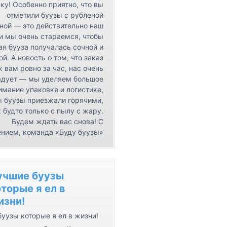
ку! Особенно приятно, что вы
отметили буузы с рубленой
ной — это действительно наш
 и мы очень стараемся, чтобы
я бууза получалась сочной и
ой. А новость о том, что заказ
к вам ровно за час, нас очень
адует — мы уделяем большое
имание упаковке и логистике,
ы буузы приезжали горячими,
 будто только с пылу с жару.
Будем ждать вас снова! С
нием, команда «Буду буузы»
учшие буузы
торые я ел в
изни!
уузы которые я ел в жизни!