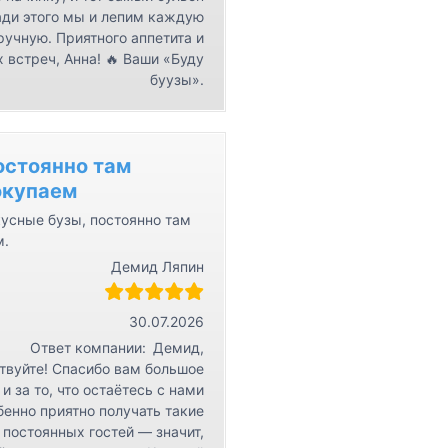
ди этого мы и лепим каждую
ручную. Приятного аппетита и
 встреч, Анна! 🔥 Ваши «Буду
буузы».
остоянно там
окупаем
усные бузы, постоянно там
м.
Демид Ляпин
30.07.2026
Ответ компании:
Демид,
твуйте! Спасибо вам большое
 и за то, что остаётесь с нами
бенно приятно получать такие
 постоянных гостей — значит,