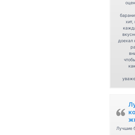
оцен
барани
хит,
кажда
вкусн
доехал 
р
вн
чтоб
как
уваже
Л
ко
ж
Лучшие б