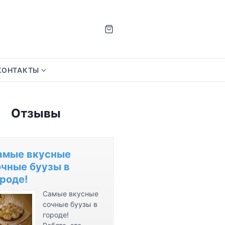
КОНТАКТЫ
S
h
o
Отзывы
w
s
u
b
амые вкусные
m
очные буузы в
e
роде!
n
Самые вкусные
u
сочные буузы в
f
городе!
o