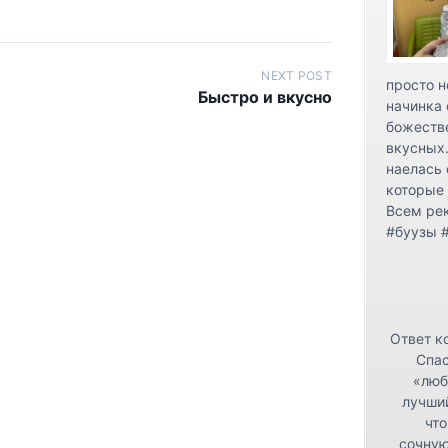
NEXT POST
просто н
Быстро и вкусно
начинка 
божестве
вкусных.
наелась 
которые 
Всем ре
#буузы 
Ответ к
Спас
«люб
лучши
что
сочную