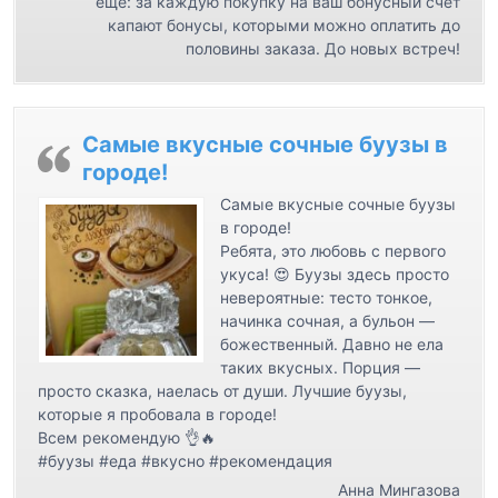
ещё: за каждую покупку на ваш бонусный счёт
я
капают бонусы, которыми можно оплатить до
м
половины заказа. До новых встреч!
Самые вкусные сочные буузы в
городе!
Самые вкусные сочные буузы
в городе!
Ребята, это любовь с первого
укуса! 😍 Буузы здесь просто
невероятные: тесто тонкое,
начинка сочная, а бульон —
божественный. Давно не ела
таких вкусных. Порция —
просто сказка, наелась от души. Лучшие буузы,
которые я пробовала в городе!
Всем рекомендую 👌🔥
#буузы #еда #вкусно #рекомендация
Анна Мингазова