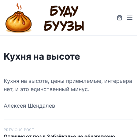
S
k
M
i
e
p
n
t
u
o
c
Кухня на высоте
o
n
t
e
Кухня на высоте, цены приемлемые, интерьера
n
нет, и это единственный минус.
t
Алексей Шендалев
Н
PREVIOUS POST
Отличия от поз в Забайкалье не обнаружено