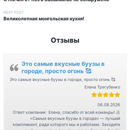
а
в
NEXT POST
Великолепная монгольская кухня!
и
г
а
Отзывы
ц
и
я
Это самые вкусные буузы в
городе, просто огонь 🥰
п
Это самые вкусные буузы в городе, просто огонь 🥰
о
Елена Трегубенко
з
а
06.08.2026
п
Ответ компании:
Елена, спасибо от всей команды! 🥟
и
«Самые вкусные буузы в городе» — лучший
с
комплимент, ради которого мы и работаем. Заходите