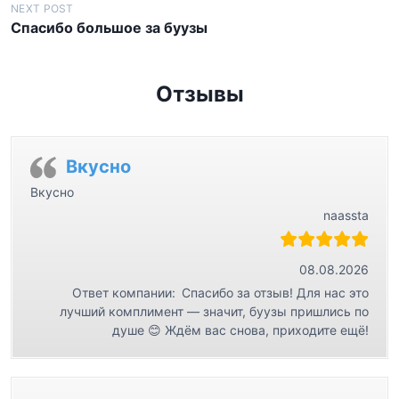
в
NEXT POST
Спасибо большое за буузы
и
г
а
Отзывы
ц
и
я
Вкусно
п
Вкусно
naassta
о
з
а
08.08.2026
Ответ компании:
Спасибо за отзыв! Для нас это
п
лучший комплимент — значит, буузы пришлись по
и
душе 😊 Ждём вас снова, приходите ещё!
с
я