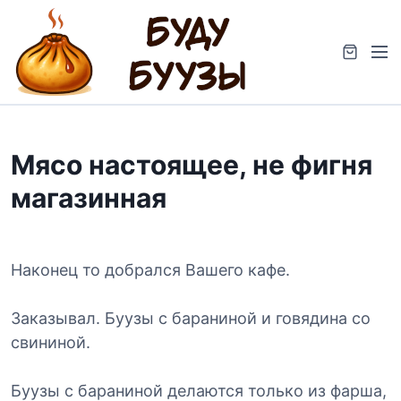
S
k
M
i
e
p
n
t
u
o
c
Мясо настоящее, не фигня
o
n
магазинная
t
e
n
t
Наконец то добрался Вашего кафе.
Заказывал. Буузы с бараниной и говядина со
свининой.
Буузы с бараниной делаются только из фарша,