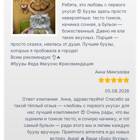
Ребята, это любовь с первого
укуса! 😍 Буузы здесь просто
невероятные: тесто тонкое,
начинка сочная, а бульон —
божественный. Давно не ела
таких вкусных. Порция —
просто сказка, наелась от души. Лучшие буузы,
которые я пробовала в городе!
Всем рекомендую 👌🔥
#буузы #еда #вкусно #рекомендация
Анна Мингазова
05.08.2026
Ответ компании:
Анна, здравствуйте! Спасибо за
такой тёплый отзыв — «любовь с первого укуса» для
нас лучший комплимент 😍 Очень рады, что вы
оценили и тонкое тесто, и сочную начинку, и тот
самый бульон — ради этого мы и лепим каждую
буузу вручную. Приятного аппетита и до новых
встреч, Анна! 🔥 Ваши «Буду буузы».