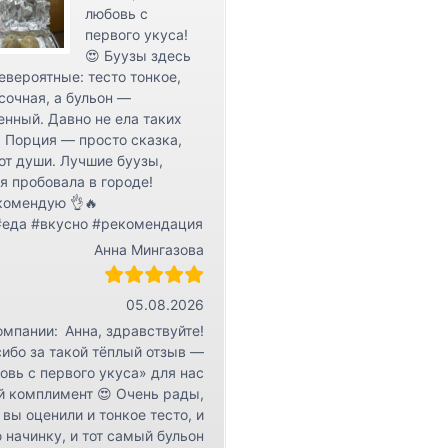
любовь с
первого укуса!
😍 Буузы здесь
евероятные: тесто тонкое,
сочная, а бульон —
нный. Давно не ела таких
 Порция — просто сказка,
от души. Лучшие буузы,
я пробовала в городе!
комендую 👌🔥
#еда #вкусно #рекомендация
Анна Мингазова
05.08.2026
омпании:
Анна, здравствуйте!
ибо за такой тёплый отзыв —
овь с первого укуса» для нас
й комплимент 😍 Очень рады,
 вы оценили и тонкое тесто, и
 начинку, и тот самый бульон