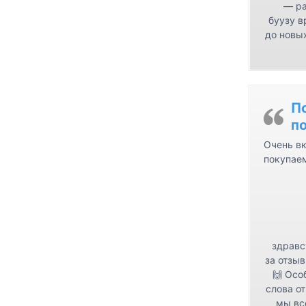
— ра
буузу в
до новых
П
п
Очень вк
покупае
здравс
за отзыв
🙌 Осо
слова от
мы вс