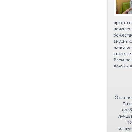
просто н
начинка 
божестве
вкусных.
наелась 
которые 
Всем ре
#буузы 
Ответ к
Спас
«люб
лучши
что
сочную