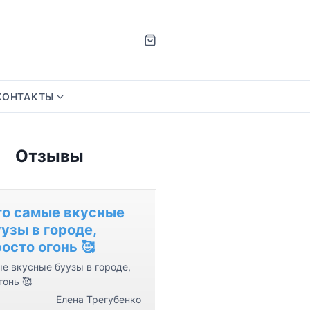
КОНТАКТЫ
S
h
o
Отзывы
w
s
u
b
то самые вкусные
m
узы в городе,
e
осто огонь 🥰
n
е вкусные буузы в городе,
u
гонь 🥰
f
Елена Трегубенко
o