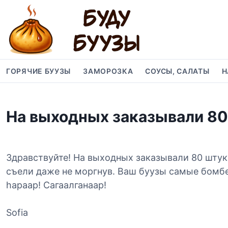
S
k
i
p
t
o
ГОРЯЧИЕ БУУЗЫ
ЗАМОРОЗКА
СОУСЫ, САЛАТЫ
Н
c
o
n
На выходных заказывали 80
t
e
n
t
Здравствуйте! На выходных заказывали 80 шту
съели даже не моргнув. Ваш буузы самые бомбе
hараар! Сагаалганаар!
️Sofia