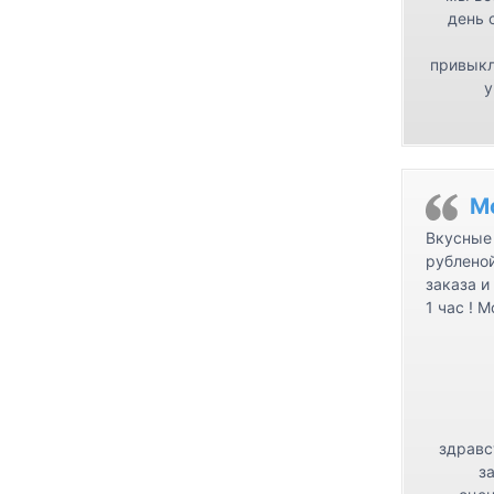
день 
привыкл
у
М
Вкусные 
рублено
заказа и
1 час ! 
здравс
з