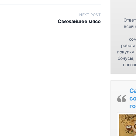
NEXT POST
Ответ
Свежайшее мясо
всей 
ком
работа
покупку 
бонусы,
полов
С
с
го