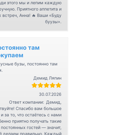
ди этого мы и лепим каждую
ручную. Приятного аппетита и
 встреч, Анна! 🔥 Ваши «Буду
буузы».
остоянно там
окупаем
усные бузы, постоянно там
м.
Демид Ляпин
30.07.2026
Ответ компании:
Демид,
твуйте! Спасибо вам большое
 и за то, что остаётесь с нами
бенно приятно получать такие
 постоянных гостей — значит,
ё делаем правильно. Каждый