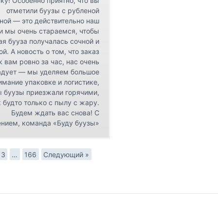
ку! Особенно приятно, что вы
отметили буузы с рубленой
ной — это действительно наш
 и мы очень стараемся, чтобы
я бууза получалась сочной и
ой. А новость о том, что заказ
к вам ровно за час, нас очень
адует — мы уделяем большое
имание упаковке и логистике,
ы буузы приезжали горячими,
 будто только с пылу с жару.
Будем ждать вас снова! С
нием, команда «Буду буузы»
3
…
166
Следующий »