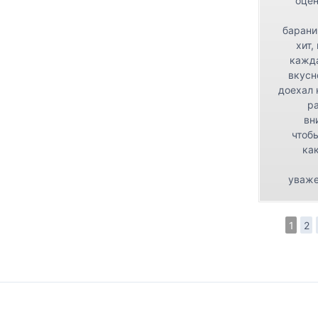
оцен
барани
хит,
кажда
вкусн
доехал 
р
вн
чтоб
как
уваже
1
2