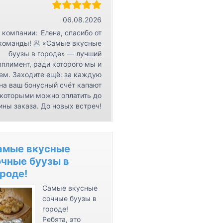
r
К
06.08.2026
о
 компании:
Елена, спасибо от
н
команды! 🥟 «Самые вкусные
буузы в городе» — лучший
т
плимент, ради которого мы и
а
ем. Заходите ещё: за каждую
к
на ваш бонусный счёт капают
т
 которыми можно оплатить до
ы
ины заказа. До новых встреч!
амые вкусные
очные буузы в
роде!
Самые вкусные
сочные буузы в
городе!
Ребята, это