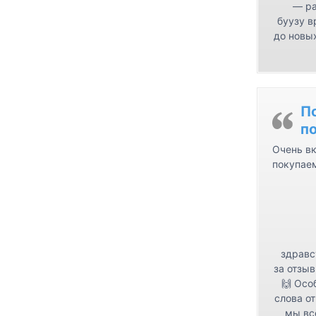
— ра
буузу в
до новых
П
п
Очень вк
покупае
здравс
за отзыв
🙌 Осо
слова от
мы вс