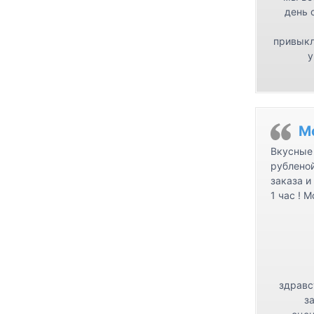
день 
привыкл
у
М
Вкусные 
рублено
заказа и
1 час ! 
здравс
з