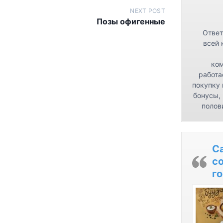
NEXT POST
Позы офигенные
Ответ
всей 
ком
работа
покупку 
бонусы,
полов
С
с
го