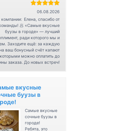
r
К
06.08.2026
о
 компании:
Елена, спасибо от
н
команды! 🥟 «Самые вкусные
буузы в городе» — лучший
т
плимент, ради которого мы и
а
ем. Заходите ещё: за каждую
к
на ваш бонусный счёт капают
т
 которыми можно оплатить до
ы
ины заказа. До новых встреч!
амые вкусные
очные буузы в
роде!
Самые вкусные
сочные буузы в
городе!
Ребята, это