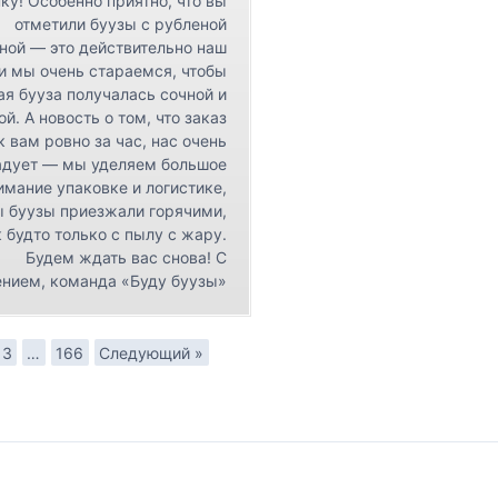
ку! Особенно приятно, что вы
отметили буузы с рубленой
ной — это действительно наш
 и мы очень стараемся, чтобы
я бууза получалась сочной и
ой. А новость о том, что заказ
к вам ровно за час, нас очень
адует — мы уделяем большое
имание упаковке и логистике,
ы буузы приезжали горячими,
 будто только с пылу с жару.
Будем ждать вас снова! С
нием, команда «Буду буузы»
3
…
166
Следующий »