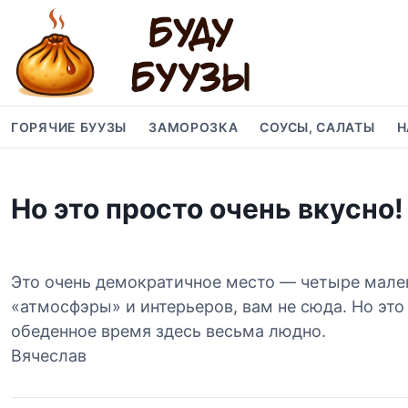
S
k
i
p
t
o
ГОРЯЧИЕ БУУЗЫ
ЗАМОРОЗКА
СОУСЫ, САЛАТЫ
Н
c
o
n
Но это просто очень вкусно!
t
e
n
t
Это очень демократичное место — четыре мален
«атмосфэры» и интерьеров, вам не сюда. Но это 
обеденное время здесь весьма людно.
Вячеслав