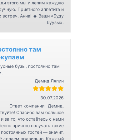
ди этого мы и лепим каждую
ручную. Приятного аппетита и
 встреч, Анна! 🔥 Ваши «Буду
буузы».
остоянно там
окупаем
усные бузы, постоянно там
м.
Демид Ляпин
30.07.2026
Ответ компании:
Демид,
твуйте! Спасибо вам большое
 и за то, что остаётесь с нами
бенно приятно получать такие
 постоянных гостей — значит,
ё делаем правильно. Каждый