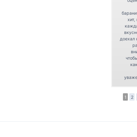
оцен
барани
хит,
кажда
вкусн
доехал 
р
вн
чтоб
как
уваже
1
2