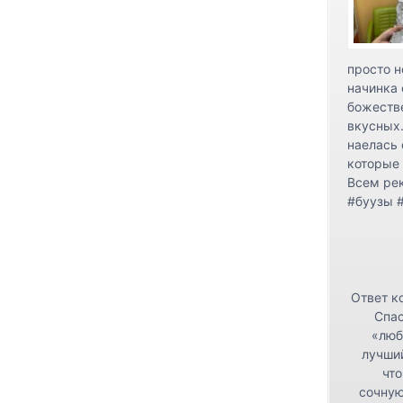
просто н
начинка 
божестве
вкусных.
наелась 
которые 
Всем ре
#буузы 
Ответ к
Спас
«люб
лучши
что
сочную