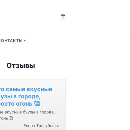
КОНТАКТЫ
S
h
o
Отзывы
w
s
u
b
то самые вкусные
m
узы в городе,
e
осто огонь 🥰
n
е вкусные буузы в городе,
u
гонь 🥰
f
Елена Трегубенко
o