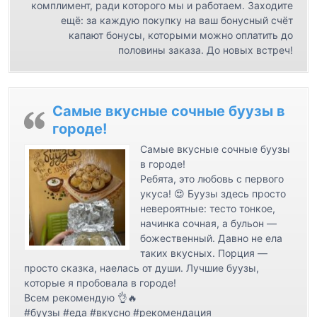
с
комплимент, ради которого мы и работаем. Заходите
ещё: за каждую покупку на ваш бонусный счёт
я
капают бонусы, которыми можно оплатить до
м
половины заказа. До новых встреч!
Самые вкусные сочные буузы в
городе!
Самые вкусные сочные буузы
в городе!
Ребята, это любовь с первого
укуса! 😍 Буузы здесь просто
невероятные: тесто тонкое,
начинка сочная, а бульон —
божественный. Давно не ела
таких вкусных. Порция —
просто сказка, наелась от души. Лучшие буузы,
которые я пробовала в городе!
Всем рекомендую 👌🔥
#буузы #еда #вкусно #рекомендация