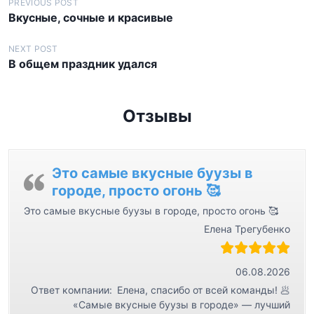
Н
PREVIOUS POST
Вкусные, сочные и красивые
а
в
NEXT POST
В общем праздник удался
и
г
а
Отзывы
ц
и
я
Это самые вкусные буузы в
городе, просто огонь 🥰
п
Это самые вкусные буузы в городе, просто огонь 🥰
о
Елена Трегубенко
з
а
06.08.2026
п
Ответ компании:
Елена, спасибо от всей команды! 🥟
и
«Самые вкусные буузы в городе» — лучший