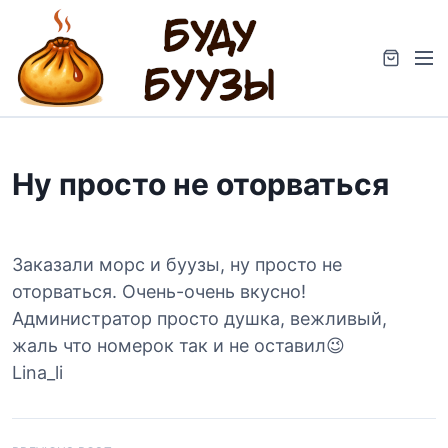
S
k
M
i
e
p
n
t
u
o
c
Ну просто не оторваться
o
n
t
e
Заказали морс и буузы, ну просто не
n
оторваться. Очень-очень вкусно!
t
Администратор просто душка, вежливый,
жаль что номерок так и не оставил😉
Lina_li