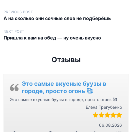
Н
PREVIOUS POST
А на сколько они сочные слов не подберёшь
а
в
NEXT POST
Пришла к вам на обед — ну очень вкусно
и
г
а
Отзывы
ц
и
я
Это самые вкусные буузы в
городе, просто огонь 🥰
п
Это самые вкусные буузы в городе, просто огонь 🥰
о
Елена Трегубенко
з
а
06.08.2026
п