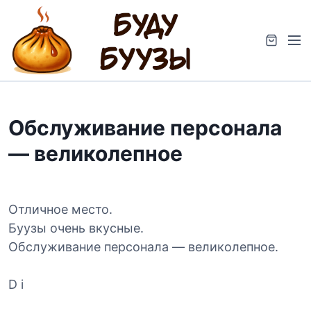
S
k
M
i
e
p
n
t
u
o
c
Обслуживание персонала
o
n
— великолепное
t
e
n
t
Отличное место.
Буузы очень вкусные.
Обслуживание персонала — великолепное.
D i