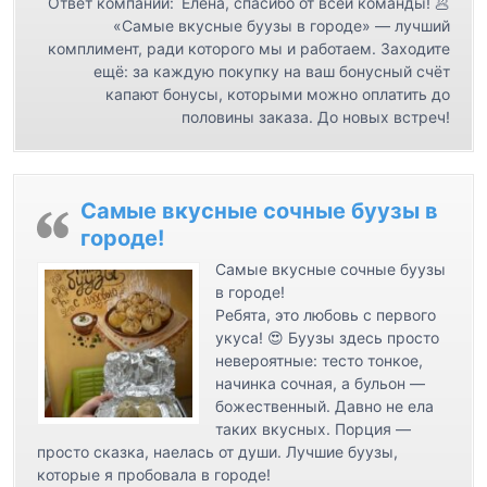
Ответ компании:
Елена, спасибо от всей команды! 🥟
и
«Самые вкусные буузы в городе» — лучший
с
комплимент, ради которого мы и работаем. Заходите
ещё: за каждую покупку на ваш бонусный счёт
я
капают бонусы, которыми можно оплатить до
м
половины заказа. До новых встреч!
Самые вкусные сочные буузы в
городе!
Самые вкусные сочные буузы
в городе!
Ребята, это любовь с первого
укуса! 😍 Буузы здесь просто
невероятные: тесто тонкое,
начинка сочная, а бульон —
божественный. Давно не ела
таких вкусных. Порция —
просто сказка, наелась от души. Лучшие буузы,
которые я пробовала в городе!