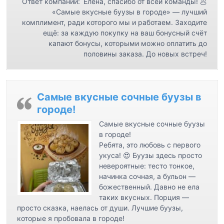
Ответ компании:
Елена, спасибо от всей команды! 🥟
и
«Самые вкусные буузы в городе» — лучший
с
комплимент, ради которого мы и работаем. Заходите
ещё: за каждую покупку на ваш бонусный счёт
я
капают бонусы, которыми можно оплатить до
м
половины заказа. До новых встреч!
Самые вкусные сочные буузы в
городе!
Самые вкусные сочные буузы
в городе!
Ребята, это любовь с первого
укуса! 😍 Буузы здесь просто
невероятные: тесто тонкое,
начинка сочная, а бульон —
божественный. Давно не ела
таких вкусных. Порция —
просто сказка, наелась от души. Лучшие буузы,
которые я пробовала в городе!