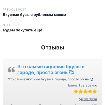
Н
PREVIOUS POST
Вкусные бузы с рубленым мясом
а
в
NEXT POST
Будем покупать ещё
и
г
а
Отзывы
ц
и
я
Это самые вкусные буузы в
городе, просто огонь 🥰
п
Это самые вкусные буузы в городе, просто огонь 🥰
о
Елена Трегубенко
з
а
06.08.2026
п