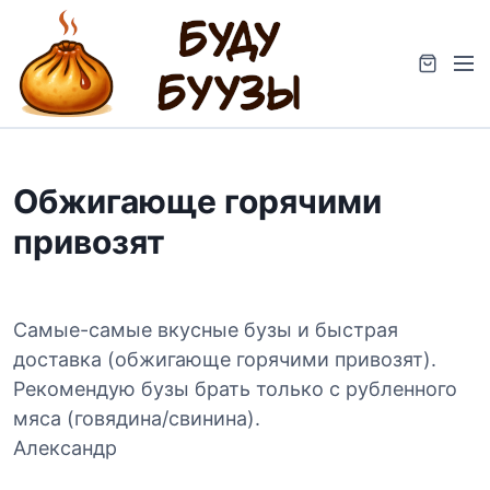
S
k
M
i
e
p
n
t
u
o
c
Обжигающе горячими
o
n
привозят
t
e
n
t
Самые-самые вкусные бузы и быстрая
доставка (обжигающе горячими привозят).
Рекомендую бузы брать только с рубленного
мяса (говядина/свинина).
Александр