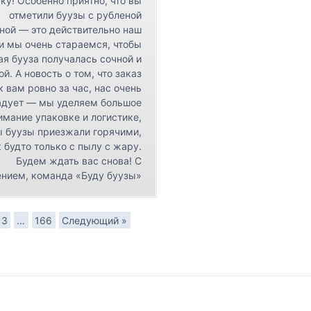
ку! Особенно приятно, что вы
отметили буузы с рубленой
ной — это действительно наш
 и мы очень стараемся, чтобы
я бууза получалась сочной и
ой. А новость о том, что заказ
к вам ровно за час, нас очень
адует — мы уделяем большое
имание упаковке и логистике,
ы буузы приезжали горячими,
 будто только с пылу с жару.
Будем ждать вас снова! С
нием, команда «Буду буузы»
3
…
166
Следующий »