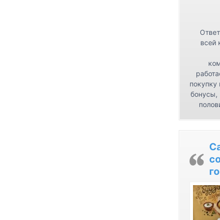
Ответ
всей 
ком
работа
покупку 
бонусы,
полов
С
с
го