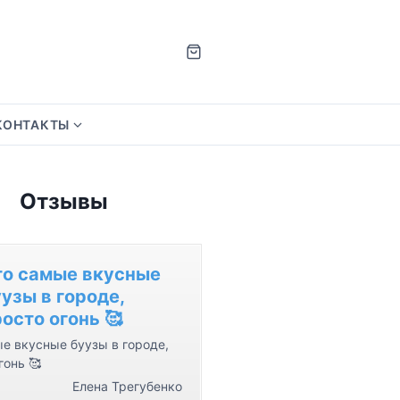
КОНТАКТЫ
S
h
o
Отзывы
w
s
u
b
то самые вкусные
m
узы в городе,
e
осто огонь 🥰
n
е вкусные буузы в городе,
u
гонь 🥰
f
Елена Трегубенко
o