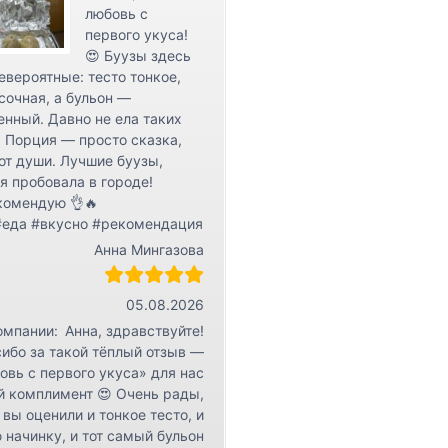
любовь с
первого укуса!
😍 Буузы здесь
евероятные: тесто тонкое,
сочная, а бульон —
нный. Давно не ела таких
 Порция — просто сказка,
от души. Лучшие буузы,
я пробовала в городе!
комендую 👌🔥
#еда #вкусно #рекомендация
Анна Мингазова
05.08.2026
омпании:
Анна, здравствуйте!
ибо за такой тёплый отзыв —
овь с первого укуса» для нас
й комплимент 😍 Очень рады,
 вы оценили и тонкое тесто, и
 начинку, и тот самый бульон