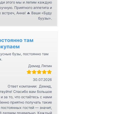
ди этого мы и лепим каждую
ручную. Приятного аппетита и
 встреч, Анна! 🔥 Ваши «Буду
буузы».
остоянно там
окупаем
усные бузы, постоянно там
м.
Демид Ляпин
30.07.2026
Ответ компании:
Демид,
твуйте! Спасибо вам большое
 и за то, что остаётесь с нами
бенно приятно получать такие
 постоянных гостей — значит,
ё делаем правильно. Каждый