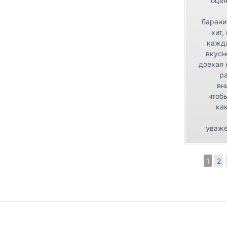
оцен
барани
хит,
кажда
вкусн
доехал 
р
вн
чтоб
как
уваже
1
2