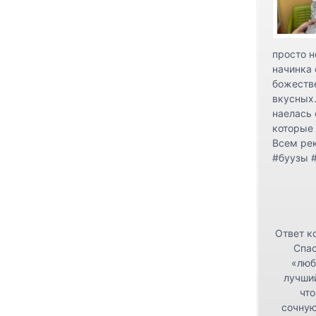
просто н
начинка 
божестве
вкусных.
наелась 
которые 
Всем ре
#буузы 
Ответ к
Спас
«люб
лучши
что
сочную