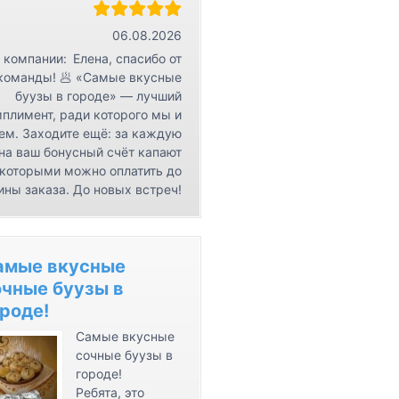
r
К
06.08.2026
о
 компании:
Елена, спасибо от
н
команды! 🥟 «Самые вкусные
буузы в городе» — лучший
т
плимент, ради которого мы и
а
ем. Заходите ещё: за каждую
к
на ваш бонусный счёт капают
т
 которыми можно оплатить до
ы
ины заказа. До новых встреч!
амые вкусные
очные буузы в
роде!
Самые вкусные
сочные буузы в
городе!
Ребята, это