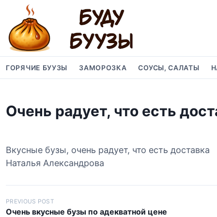
S
k
i
p
t
o
ГОРЯЧИЕ БУУЗЫ
ЗАМОРОЗКА
СОУСЫ, САЛАТЫ
Н
c
o
n
Очень радует, что есть дост
t
e
n
t
Вкусные бузы, очень радует, что есть доставка
Наталья Александрова
Н
PREVIOUS POST
Очень вкусные бузы по адекватной цене