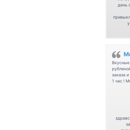
день 
привыкл
у
М
Вкусные 
рублено
заказа и
1 час ! 
здравс
з