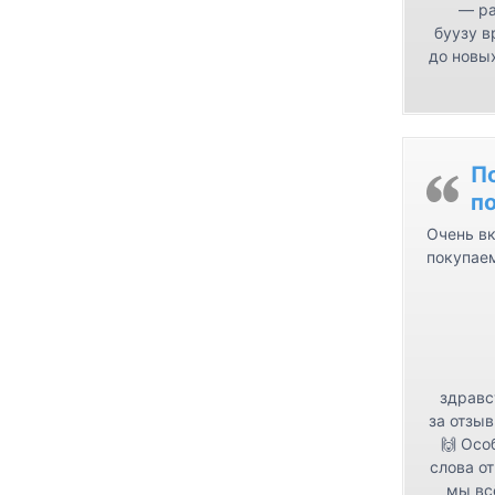
— ра
буузу в
до новых
П
п
Очень вк
покупае
здравс
за отзыв
🙌 Осо
слова от
мы вс