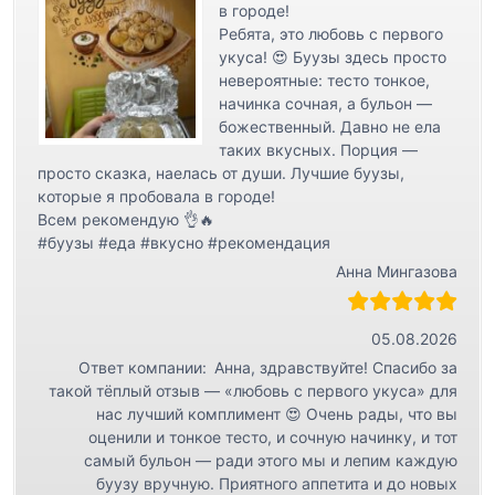
а
в городе!
Ребята, это любовь с первого
п
укуса! 😍 Буузы здесь просто
и
невероятные: тесто тонкое,
с
начинка сочная, а бульон —
божественный. Давно не ела
я
таких вкусных. Порция —
м
просто сказка, наелась от души. Лучшие буузы,
которые я пробовала в городе!
Всем рекомендую 👌🔥
#буузы #еда #вкусно #рекомендация
Анна Мингазова
05.08.2026
Ответ компании:
Анна, здравствуйте! Спасибо за
такой тёплый отзыв — «любовь с первого укуса» для
нас лучший комплимент 😍 Очень рады, что вы
оценили и тонкое тесто, и сочную начинку, и тот
самый бульон — ради этого мы и лепим каждую
буузу вручную. Приятного аппетита и до новых