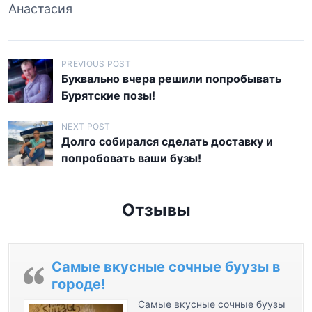
Анастасия
Н
PREVIOUS POST
Буквально вчера решили попробывать
а
Бурятские позы!
в
и
NEXT POST
Долго собирался сделать доставку и
г
попробовать ваши бузы!
а
ц
Отзывы
и
я
п
Самые вкусные сочные буузы в
о
городе!
з
Самые вкусные сочные буузы