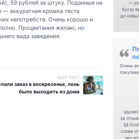
), 59 рублей за штуку. Поданные на
— ра
буузу в
 — аккуратная кромка теста
до новых
чих непотребств. Очень хорошо и
 полно. Процветания желаю, но
шнего вида заведения.
П
п
Очень вк
покупае
NEXT POST
лали заказ в воскресенье, лень
было выходить из дома
здравс
за отзыв
🙌 Осо
слова от
мы вс