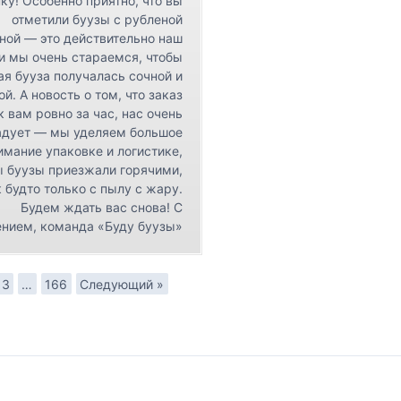
ку! Особенно приятно, что вы
отметили буузы с рубленой
ной — это действительно наш
 и мы очень стараемся, чтобы
я бууза получалась сочной и
ой. А новость о том, что заказ
к вам ровно за час, нас очень
адует — мы уделяем большое
имание упаковке и логистике,
ы буузы приезжали горячими,
 будто только с пылу с жару.
Будем ждать вас снова! С
нием, команда «Буду буузы»
3
…
166
Следующий »