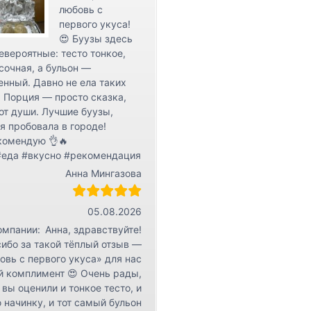
любовь с
первого укуса!
😍 Буузы здесь
евероятные: тесто тонкое,
сочная, а бульон —
нный. Давно не ела таких
 Порция — просто сказка,
от души. Лучшие буузы,
я пробовала в городе!
комендую 👌🔥
#еда #вкусно #рекомендация
Анна Мингазова
05.08.2026
омпании:
Анна, здравствуйте!
ибо за такой тёплый отзыв —
овь с первого укуса» для нас
й комплимент 😍 Очень рады,
 вы оценили и тонкое тесто, и
 начинку, и тот самый бульон