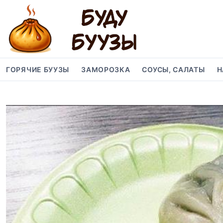
S
k
i
p
t
o
ГОРЯЧИЕ БУУЗЫ
ЗАМОРОЗКА
СОУСЫ, САЛАТЫ
Н
c
o
n
t
e
n
t