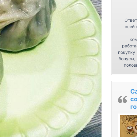
Ответ
всей 
ком
работа
покупку 
бонусы,
полов
С
с
го