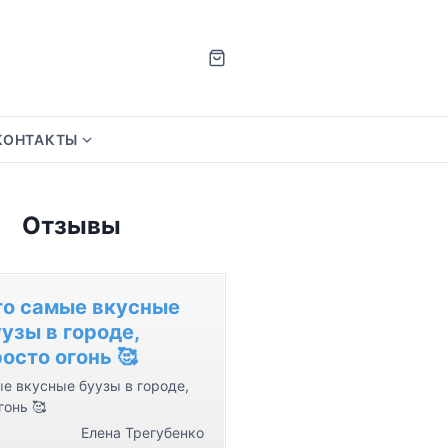
КОНТАКТЫ
S
h
o
Отзывы
w
s
u
b
то самые вкусные
m
узы в городе,
e
осто огонь 🥰
n
е вкусные буузы в городе,
u
гонь 🥰
f
Елена Трегубенко
o