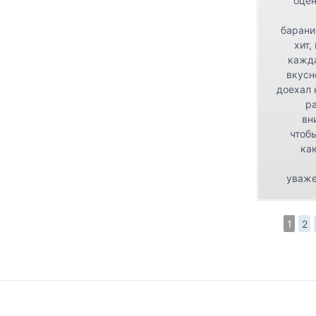
оцен
барани
хит,
кажда
вкусн
доехал 
р
вн
чтоб
как
уваже
1
2