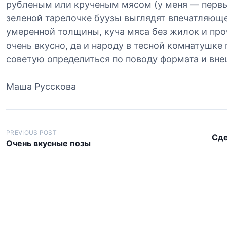
рубленым или крученым мясом (у меня — первый
зеленой тарелочке буузы выглядят впечатляюще
умеренной толщины, куча мяса без жилок и про
очень вкусно, да и народу в тесной комнатушке
советую определиться по поводу формата и вне
Маша Русскова
Н
PREVIOUS POST
Сде
а
Очень вкусные позы
в
и
г
а
ц