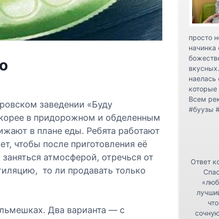
просто н
начинка 
божестве
о
вкусных.
наелась 
которые 
Всем ре
ровском заведении «Буду
#буузы 
скорее в придорожном и обделенным
бижают в плане еды. Ребята работают
ет, чтобы после приготовления её
и заняться атмосферой, отречься от
Ответ к
тиляцию, то ли продавать только
Спас
«люб
лучши
что
льмешках. Два варианта — с
сочную