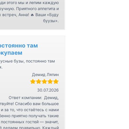
ди этого мы и лепим каждую
ручную. Приятного аппетита и
 встреч, Анна! 🔥 Ваши «Буду
буузы».
остоянно там
окупаем
усные бузы, постоянно там
м.
Демид Ляпин
30.07.2026
Ответ компании:
Демид,
твуйте! Спасибо вам большое
 и за то, что остаётесь с нами
бенно приятно получать такие
 постоянных гостей — значит,
ё делаем правильно. Каждый