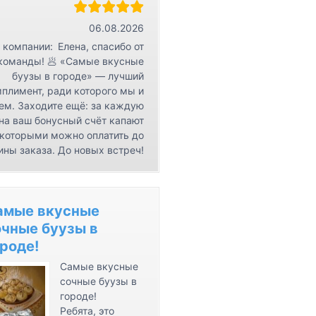
r
К
06.08.2026
о
 компании:
Елена, спасибо от
н
команды! 🥟 «Самые вкусные
буузы в городе» — лучший
т
плимент, ради которого мы и
а
ем. Заходите ещё: за каждую
к
на ваш бонусный счёт капают
т
 которыми можно оплатить до
ы
ины заказа. До новых встреч!
амые вкусные
очные буузы в
роде!
Самые вкусные
сочные буузы в
городе!
Ребята, это