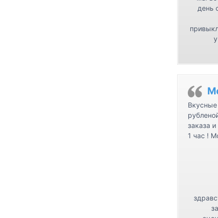
день 
привыкл
у
М
Вкусные 
рублено
заказа и
1 час ! 
здравс
з