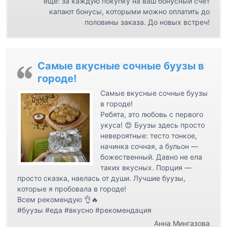
ещё: за каждую покупку на ваш бонусный счёт
я
капают бонусы, которыми можно оплатить до
м
половины заказа. До новых встреч!
Самые вкусные сочные буузы в
городе!
Самые вкусные сочные буузы
в городе!
Ребята, это любовь с первого
укуса! 😍 Буузы здесь просто
невероятные: тесто тонкое,
начинка сочная, а бульон —
божественный. Давно не ела
таких вкусных. Порция —
просто сказка, наелась от души. Лучшие буузы,
которые я пробовала в городе!
Всем рекомендую 👌🔥
#буузы #еда #вкусно #рекомендация
Анна Мингазова