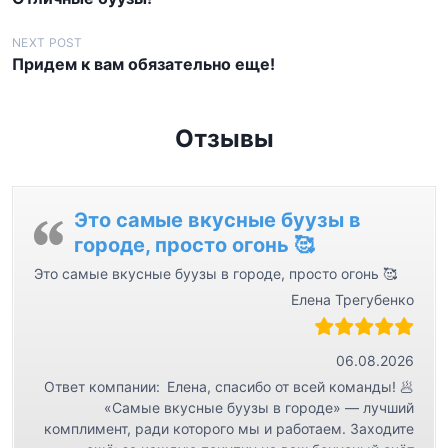
а
в
NEXT POST
Придем к вам обязательно еще!
и
г
а
Отзывы
ц
и
я
Это самые вкусные буузы в
городе, просто огонь 🥰
п
Это самые вкусные буузы в городе, просто огонь 🥰
о
Елена Трегубенко
з
а
06.08.2026
п
Ответ компании:
Елена, спасибо от всей команды! 🥟
и
«Самые вкусные буузы в городе» — лучший
с
комплимент, ради которого мы и работаем. Заходите