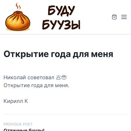
S
k
M
i
e
p
n
t
u
o
c
Открытие года для меня
o
n
t
e
Николай советовал 🥟🥹
n
Открытие года для меня.
t
Кирилл К
Н
PREVIOUS POST
Отличные буузы!