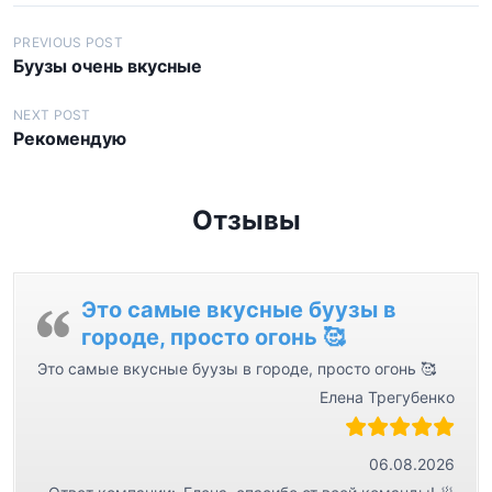
Н
PREVIOUS POST
Буузы очень вкусные
а
в
NEXT POST
Рекомендую
и
г
а
Отзывы
ц
и
я
Это самые вкусные буузы в
городе, просто огонь 🥰
п
Это самые вкусные буузы в городе, просто огонь 🥰
о
Елена Трегубенко
з
а
06.08.2026
п