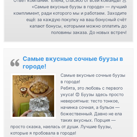
Ответ компании:
Елена, спасибо от всей команды! 🥟
и
«Самые вкусные буузы в городе» — лучший
с
комплимент, ради которого мы и работаем. Заходите
ещё: за каждую покупку на ваш бонусный счёт
я
капают бонусы, которыми можно оплатить до
м
половины заказа. До новых встреч!
Самые вкусные сочные буузы в
городе!
Самые вкусные сочные буузы
в городе!
Ребята, это любовь с первого
укуса! 😍 Буузы здесь просто
невероятные: тесто тонкое,
начинка сочная, а бульон —
божественный. Давно не ела
таких вкусных. Порция —
просто сказка, наелась от души. Лучшие буузы,
которые я пробовала в городе!