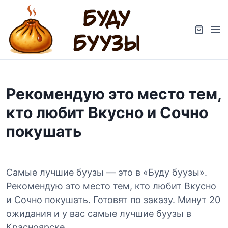
S
k
M
i
e
p
n
t
u
o
c
Рекомендую это место тем,
o
n
кто любит Вкусно и Сочно
t
покушать
e
n
t
Самые лучшие буузы — это в «Буду буузы».
Рекомендую это место тем, кто любит Вкусно
и Сочно покушать. Готовят по заказу. Минут 20
ожидания и у вас самые лучшие буузы в
Красноярске.