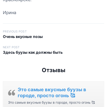
Ирина
Н
PREVIOUS POST
Очень вкусные позы
а
в
NEXT POST
Здесь буузы как должны быть
и
г
а
Отзывы
ц
и
я
Это самые вкусные буузы в
городе, просто огонь 🥰
п
Это самые вкусные буузы в городе, просто огонь 🥰
о