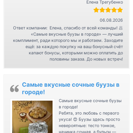
Елена Трегубенко
з
а
06.08.2026
п
Ответ компании:
Елена, спасибо от всей команды! 🥟
и
«Самые вкусные буузы в городе» — лучший
с
комплимент, ради которого мы и работаем. Заходите
ещё: за каждую покупку на ваш бонусный счёт
я
капают бонусы, которыми можно оплатить до
м
половины заказа. До новых встреч!
Самые вкусные сочные буузы в
городе!
Самые вкусные сочные буузы
в городе!
Ребята, это любовь с первого
укуса! 😍 Буузы здесь просто
невероятные: тесто тонкое,
начинка сочная, а бульон —