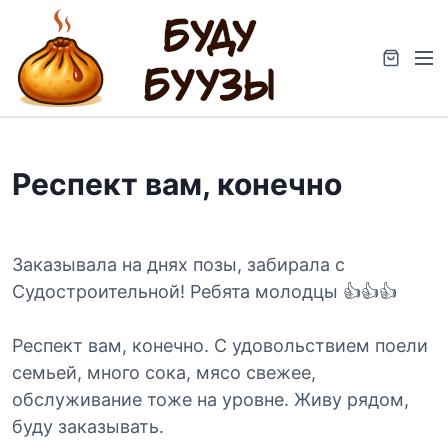
S
k
M
i
e
p
n
t
u
o
c
Респект вам, конечно
o
n
t
e
Заказывала на днях позы, забирала с
n
Судостроительной! Ребята молодцы 👍👍👍
t
Респект вам, конечно. С удовольствием поели
семьей, много сока, мясо свежее,
обслуживание тоже на уровне. Живу рядом,
буду заказывать.