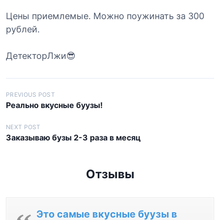
Цены приемлемые. Можно поужинать за 300
рублей.
ДетекторЛжи😎
Н
PREVIOUS POST
Реально вкусные буузы!
а
в
NEXT POST
Заказываю бузы 2-3 раза в месяц
и
г
а
Отзывы
ц
и
я
Это самые вкусные буузы в