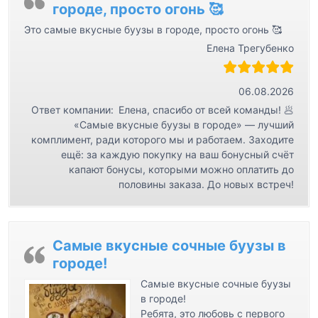
городе, просто огонь 🥰
п
Это самые вкусные буузы в городе, просто огонь 🥰
о
Елена Трегубенко
з
а
06.08.2026
п
Ответ компании:
Елена, спасибо от всей команды! 🥟
и
«Самые вкусные буузы в городе» — лучший
с
комплимент, ради которого мы и работаем. Заходите
ещё: за каждую покупку на ваш бонусный счёт
я
капают бонусы, которыми можно оплатить до
м
половины заказа. До новых встреч!
Самые вкусные сочные буузы в
городе!
Самые вкусные сочные буузы
в городе!
Ребята, это любовь с первого