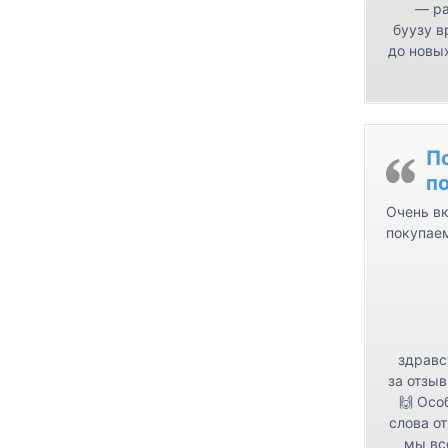
— ра
буузу в
до новых
П
п
Очень вк
покупае
здравс
за отзыв
🙌 Осо
слова от
мы вс