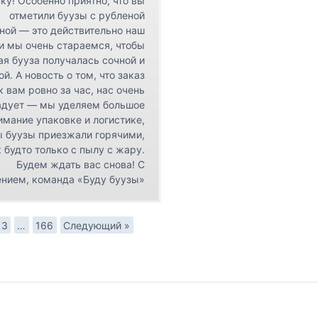
ку! Особенно приятно, что вы
отметили буузы с рубленой
ной — это действительно наш
 и мы очень стараемся, чтобы
я бууза получалась сочной и
ой. А новость о том, что заказ
к вам ровно за час, нас очень
адует — мы уделяем большое
имание упаковке и логистике,
ы буузы приезжали горячими,
 будто только с пылу с жару.
Будем ждать вас снова! С
нием, команда «Буду буузы»
3
…
166
Следующий »