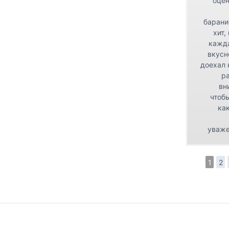
оцен
барани
хит,
кажда
вкусн
доехал 
р
вн
чтоб
как
уваже
1
2