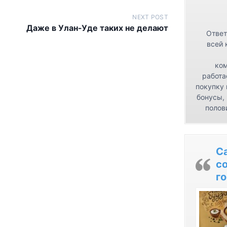
NEXT POST
Даже в Улан-Уде таких не делают
Ответ
всей 
ком
работа
покупку 
бонусы,
полов
С
с
го