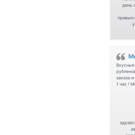
день 
привыкл
у
М
Вкусные 
рублено
заказа и
1 час ! 
здравс
з