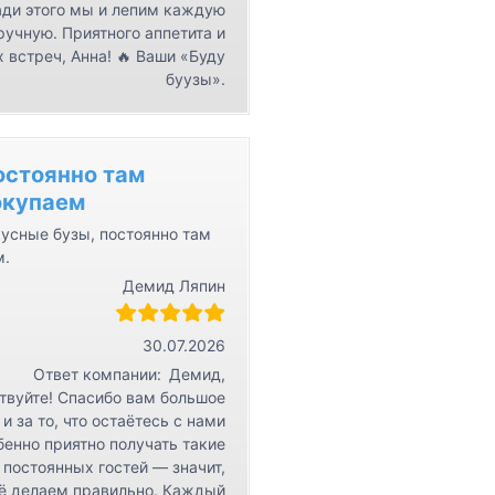
ди этого мы и лепим каждую
ручную. Приятного аппетита и
 встреч, Анна! 🔥 Ваши «Буду
буузы».
остоянно там
окупаем
усные бузы, постоянно там
м.
Демид Ляпин
30.07.2026
Ответ компании:
Демид,
твуйте! Спасибо вам большое
 и за то, что остаётесь с нами
бенно приятно получать такие
 постоянных гостей — значит,
ё делаем правильно. Каждый