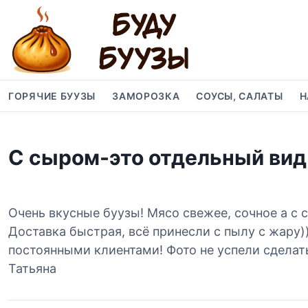
S
k
i
p
t
o
ГОРЯЧИЕ БУУЗЫ
ЗАМОРОЗКА
СОУСЫ, САЛАТЫ
Н
c
o
n
С сыром-это отдельный вид
t
e
n
t
Очень вкусные буузы! Мясо свежее, сочное а с 
Доставка быстрая, всё принесли с пылу с жару
постоянными клиентами! Фото не успели сделать
Татьяна