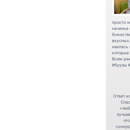
просто н
начинка 
божестве
вкусных.
наелась 
которые 
Всем ре
#буузы 
Ответ к
Спас
«люб
лучши
что
сочную