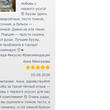
любовь с
первого укуса!
😍 Буузы здесь
евероятные: тесто тонкое,
сочная, а бульон —
нный. Давно не ела таких
 Порция — просто сказка,
от души. Лучшие буузы,
я пробовала в городе!
комендую 👌🔥
#еда #вкусно #рекомендация
Анна Мингазова
05.08.2026
омпании:
Анна, здравствуйте!
ибо за такой тёплый отзыв —
овь с первого укуса» для нас
й комплимент 😍 Очень рады,
 вы оценили и тонкое тесто, и
 начинку, и тот самый бульон