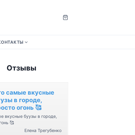
КОНТАКТЫ
S
h
o
Отзывы
w
s
u
b
то самые вкусные
m
узы в городе,
e
осто огонь 🥰
n
е вкусные буузы в городе,
u
гонь 🥰
f
Елена Трегубенко
o