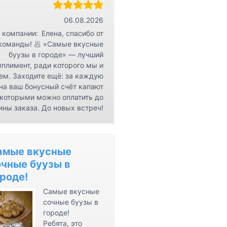
r
К
06.08.2026
о
 компании:
Елена, спасибо от
н
команды! 🥟 «Самые вкусные
буузы в городе» — лучший
т
плимент, ради которого мы и
а
ем. Заходите ещё: за каждую
к
на ваш бонусный счёт капают
т
 которыми можно оплатить до
ы
ины заказа. До новых встреч!
амые вкусные
очные буузы в
роде!
Самые вкусные
сочные буузы в
городе!
Ребята, это