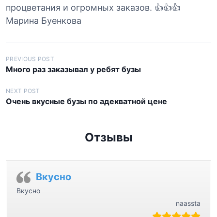
процветания и огромных заказов. 👍👍👍
Марина Буенкова
Н
PREVIOUS POST
Много раз заказывал у ребят бузы
а
в
NEXT POST
Очень вкусные бузы по адекватной цене
и
г
а
Отзывы
ц
и
я
Вкусно
п
Вкусно
naassta
о