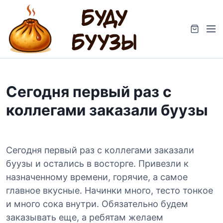
S
k
M
i
e
p
n
t
u
o
c
Сегодня первый раз с
o
n
коллегами заказали буузы
t
e
n
t
Сегодня первый раз с коллегами заказали
буузы и остались в восторге. Привезли к
назначенному времени, горячие, а самое
главное вкусные. Начинки много, тесто тонкое
и много сока внутри. Обязательно будем
заказывать еще, а ребятам желаем