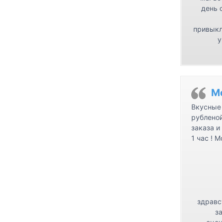
день 
привыкл
у
М
Вкусные 
рублено
заказа и
1 час ! 
здравс
з