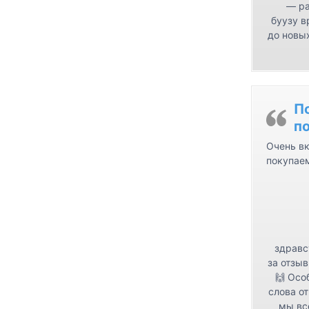
— ра
буузу в
до новых
П
п
Очень вк
покупае
здравс
за отзыв
🙌 Осо
слова от
мы вс