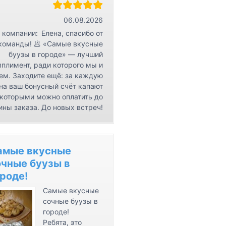
r
К
06.08.2026
о
 компании:
Елена, спасибо от
н
команды! 🥟 «Самые вкусные
буузы в городе» — лучший
т
плимент, ради которого мы и
а
ем. Заходите ещё: за каждую
к
на ваш бонусный счёт капают
т
 которыми можно оплатить до
ы
ины заказа. До новых встреч!
амые вкусные
очные буузы в
роде!
Самые вкусные
сочные буузы в
городе!
Ребята, это