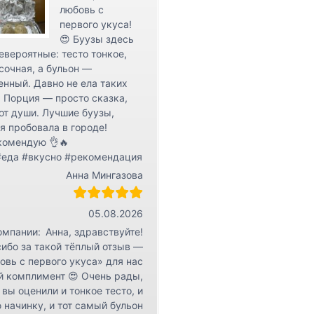
любовь с
первого укуса!
😍 Буузы здесь
евероятные: тесто тонкое,
сочная, а бульон —
нный. Давно не ела таких
 Порция — просто сказка,
от души. Лучшие буузы,
я пробовала в городе!
комендую 👌🔥
#еда #вкусно #рекомендация
Анна Мингазова
05.08.2026
омпании:
Анна, здравствуйте!
ибо за такой тёплый отзыв —
овь с первого укуса» для нас
й комплимент 😍 Очень рады,
 вы оценили и тонкое тесто, и
 начинку, и тот самый бульон