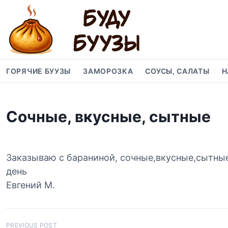
S
k
i
p
t
o
ГОРЯЧИЕ БУУЗЫ
ЗАМОРОЗКА
СОУСЫ, САЛАТЫ
Н
c
o
n
Сочные, вкусные, сытные
t
e
n
t
Заказываю с бараниной, сочные,вкусные,сытные,
день
Евгений М.
Н
PREVIOUS POST