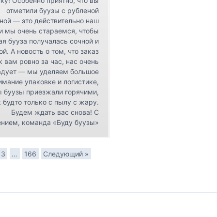
ку! Особенно приятно, что вы
отметили буузы с рубленой
ной — это действительно наш
 и мы очень стараемся, чтобы
я бууза получалась сочной и
ой. А новость о том, что заказ
к вам ровно за час, нас очень
адует — мы уделяем большое
имание упаковке и логистике,
ы буузы приезжали горячими,
 будто только с пылу с жару.
Будем ждать вас снова! С
нием, команда «Буду буузы»
3
…
166
Следующий »