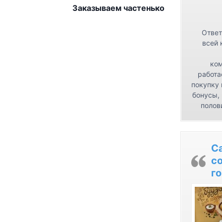
Заказываем частенько
Ответ
всей 
ком
работа
покупку 
бонусы,
полов
С
с
го