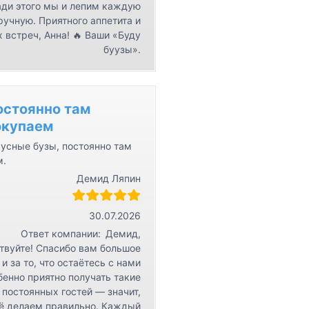
ди этого мы и лепим каждую
ручную. Приятного аппетита и
 встреч, Анна! 🔥 Ваши «Буду
буузы».
остоянно там
окупаем
усные бузы, постоянно там
м.
Демид Ляпин
30.07.2026
Ответ компании:
Демид,
твуйте! Спасибо вам большое
 и за то, что остаётесь с нами
бенно приятно получать такие
 постоянных гостей — значит,
ё делаем правильно. Каждый