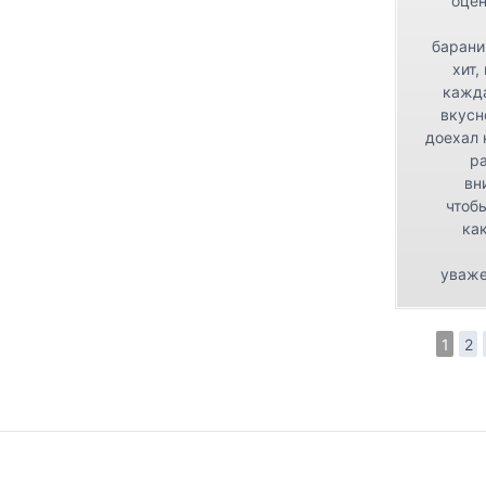
оцен
барани
хит,
кажда
вкусн
доехал 
р
вн
чтоб
как
уваже
1
2