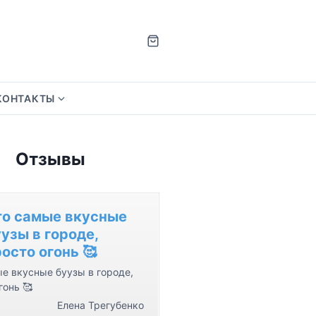
КОНТАКТЫ
S
h
o
Отзывы
w
s
u
b
то самые вкусные
m
узы в городе,
e
осто огонь 🥰
n
е вкусные буузы в городе,
u
гонь 🥰
f
Елена Трегубенко
o