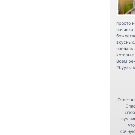
просто н
начинка 
божестве
вкусных.
наелась 
которые 
Всем ре
#буузы 
Ответ к
Спас
«люб
лучши
что
сочную