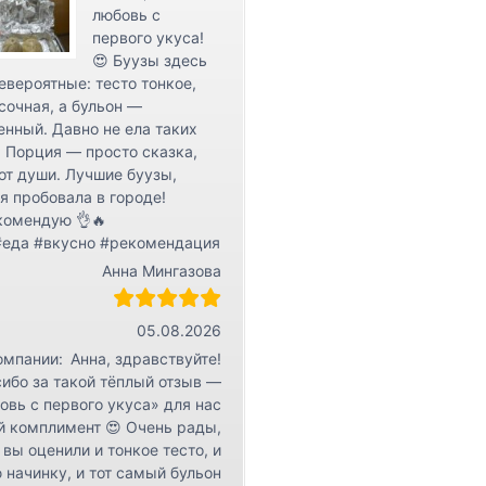
любовь с
первого укуса!
😍 Буузы здесь
евероятные: тесто тонкое,
сочная, а бульон —
нный. Давно не ела таких
 Порция — просто сказка,
от души. Лучшие буузы,
я пробовала в городе!
комендую 👌🔥
#еда #вкусно #рекомендация
Анна Мингазова
05.08.2026
омпании:
Анна, здравствуйте!
ибо за такой тёплый отзыв —
овь с первого укуса» для нас
й комплимент 😍 Очень рады,
 вы оценили и тонкое тесто, и
 начинку, и тот самый бульон