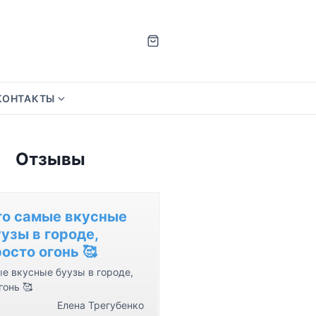
КОНТАКТЫ
S
h
o
Отзывы
w
s
u
b
то самые вкусные
m
узы в городе,
e
осто огонь 🥰
n
е вкусные буузы в городе,
u
гонь 🥰
f
Елена Трегубенко
o