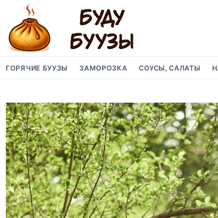
S
k
i
p
t
o
ГОРЯЧИЕ БУУЗЫ
ЗАМОРОЗКА
СОУСЫ, САЛАТЫ
Н
c
o
n
t
e
n
t