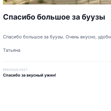
Спасибо большое за буузы
Спасибо большое за буузы. Очень вкусно, удобн
Татьяна
Н
PREVIOUS POST
Спасибо за вкусный ужин!
а
в
и
г
а