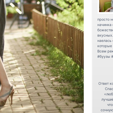
просто н
начинка 
божестве
вкусных.
наелась 
которые 
Всем ре
#буузы 
Ответ к
Спас
«люб
лучши
что
сочную