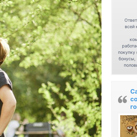
Ответ
всей 
ком
работа
покупку 
бонусы,
полов
С
с
го