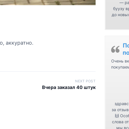
— ра
буузу в
до новых
о, аккуратно.
П
п
Очень вк
покупае
NEXT POST
Вчера заказал 40 штук
здравс
за отзыв
🙌 Осо
слова от
мы вс