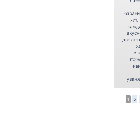
оцен
барани
хит,
кажда
вкусн
доехал 
р
вн
чтоб
как
уваже
1
2