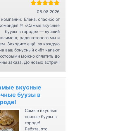
r
К
06.08.2026
о
 компании:
Елена, спасибо от
н
команды! 🥟 «Самые вкусные
буузы в городе» — лучший
т
плимент, ради которого мы и
а
ем. Заходите ещё: за каждую
к
на ваш бонусный счёт капают
т
 которыми можно оплатить до
ы
ины заказа. До новых встреч!
амые вкусные
очные буузы в
роде!
Самые вкусные
сочные буузы в
городе!
Ребята, это