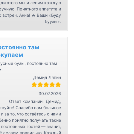
ди этого мы и лепим каждую
ручную. Приятного аппетита и
 встреч, Анна! 🔥 Ваши «Буду
буузы».
остоянно там
окупаем
усные бузы, постоянно там
м.
Демид Ляпин
30.07.2026
Ответ компании:
Демид,
твуйте! Спасибо вам большое
 и за то, что остаётесь с нами
бенно приятно получать такие
 постоянных гостей — значит,
ё делаем правильно. Каждый