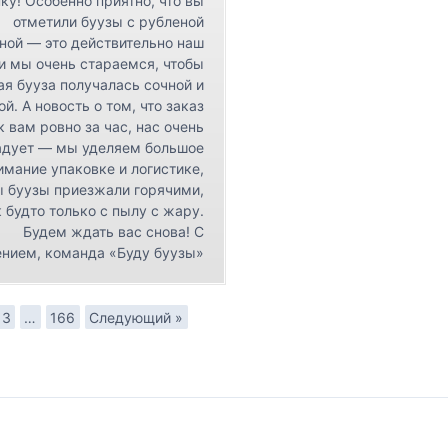
ку! Особенно приятно, что вы
отметили буузы с рубленой
ной — это действительно наш
 и мы очень стараемся, чтобы
я бууза получалась сочной и
ой. А новость о том, что заказ
к вам ровно за час, нас очень
адует — мы уделяем большое
имание упаковке и логистике,
ы буузы приезжали горячими,
 будто только с пылу с жару.
Будем ждать вас снова! С
нием, команда «Буду буузы»
3
…
166
Следующий »