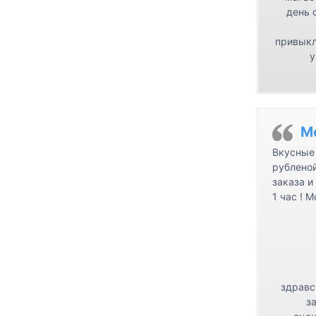
день 
привыкл
у
М
Вкусные 
рублено
заказа и
1 час ! 
здравс
з