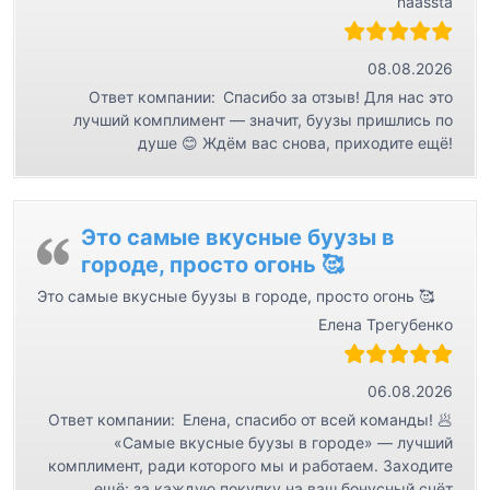
naassta
з
а
08.08.2026
п
Ответ компании:
Спасибо за отзыв! Для нас это
и
лучший комплимент — значит, буузы пришлись по
с
душе 😊 Ждём вас снова, приходите ещё!
я
м
Это самые вкусные буузы в
городе, просто огонь 🥰
Это самые вкусные буузы в городе, просто огонь 🥰
Елена Трегубенко
06.08.2026
Ответ компании:
Елена, спасибо от всей команды! 🥟
«Самые вкусные буузы в городе» — лучший
комплимент, ради которого мы и работаем. Заходите
ещё: за каждую покупку на ваш бонусный счёт