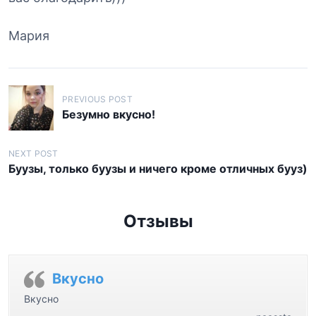
Мария
Н
PREVIOUS POST
а
Безумно вкусно!
в
и
NEXT POST
Буузы, только буузы и ничего кроме отличных бууз)
г
а
Отзывы
ц
и
я
Вкусно
п
Вкусно
о