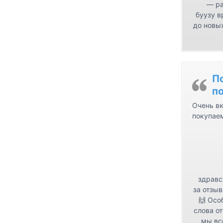
— ра
буузу в
до новых
П
п
Очень вк
покупае
здравс
за отзыв
🙌 Осо
слова от
мы вс