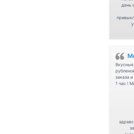
день 
привыкл
у
М
Вкусные 
рублено
заказа и
1 час ! 
здравс
з