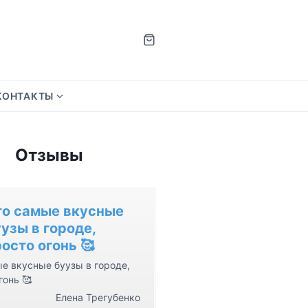
КОНТАКТЫ
S
h
o
Отзывы
w
s
u
b
то самые вкусные
m
узы в городе,
e
осто огонь 🥰
n
е вкусные буузы в городе,
u
гонь 🥰
f
Елена Трегубенко
o