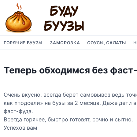
S
k
i
p
t
o
ГОРЯЧИЕ БУУЗЫ
ЗАМОРОЗКА
СОУСЫ, САЛАТЫ
Н
c
o
n
Теперь обходимся без фаст
t
e
n
t
Очень вкусно, всегда берет самовывоз ведь то
как «подсели» на бузы за 2 месяца. Даже дети в
фаст-фуда.
Всегда горячее, быстро готовят, сочно и сытно.
Успехов вам