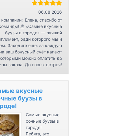
r
К
06.08.2026
о
 компании:
Елена, спасибо от
н
команды! 🥟 «Самые вкусные
буузы в городе» — лучший
т
плимент, ради которого мы и
а
ем. Заходите ещё: за каждую
к
на ваш бонусный счёт капают
т
 которыми можно оплатить до
ы
ины заказа. До новых встреч!
амые вкусные
очные буузы в
роде!
Самые вкусные
сочные буузы в
городе!
Ребята, это