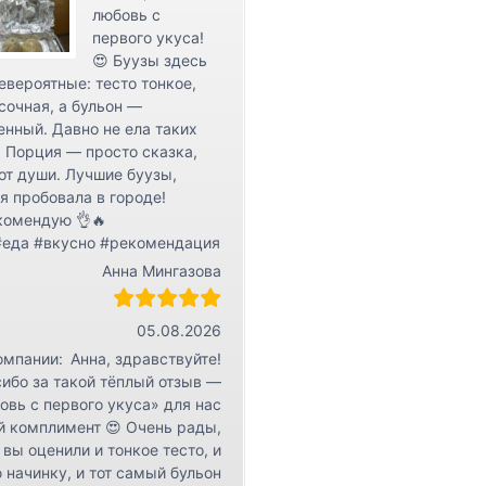
любовь с
первого укуса!
😍 Буузы здесь
евероятные: тесто тонкое,
сочная, а бульон —
нный. Давно не ела таких
 Порция — просто сказка,
от души. Лучшие буузы,
я пробовала в городе!
комендую 👌🔥
#еда #вкусно #рекомендация
Анна Мингазова
05.08.2026
омпании:
Анна, здравствуйте!
ибо за такой тёплый отзыв —
овь с первого укуса» для нас
й комплимент 😍 Очень рады,
 вы оценили и тонкое тесто, и
 начинку, и тот самый бульон