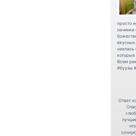
просто н
начинка 
божестве
вкусных.
наелась 
которые 
Всем ре
#буузы 
Ответ к
Спас
«люб
лучши
что
сочную