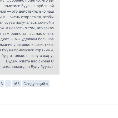
ку! Особенно приятно, что вы
отметили буузы с рубленой
ной — это действительно наш
 и мы очень стараемся, чтобы
я бууза получалась сочной и
ой. А новость о том, что заказ
к вам ровно за час, нас очень
адует — мы уделяем большое
имание упаковке и логистике,
ы буузы приезжали горячими,
 будто только с пылу с жару.
Будем ждать вас снова! С
нием, команда «Буду буузы»
3
…
166
Следующий »