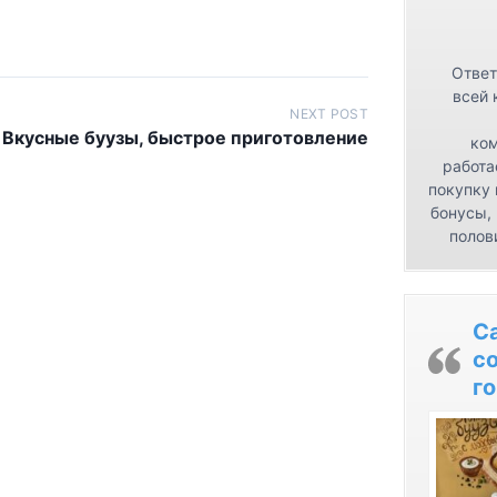
Ответ
всей 
NEXT POST
Вкусные буузы, быстрое приготовление
ком
работа
покупку 
бонусы,
полов
С
с
го