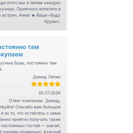
ди этого мы и лепим каждую
ручную. Приятного аппетита и
 встреч, Анна! 🔥 Ваши «Буду
буузы».
остоянно там
окупаем
усные бузы, постоянно там
м.
Демид Ляпин
30.07.2026
Ответ компании:
Демид,
твуйте! Спасибо вам большое
 и за то, что остаётесь с нами
бенно приятно получать такие
 постоянных гостей — значит,
ё делаем правильно. Каждый