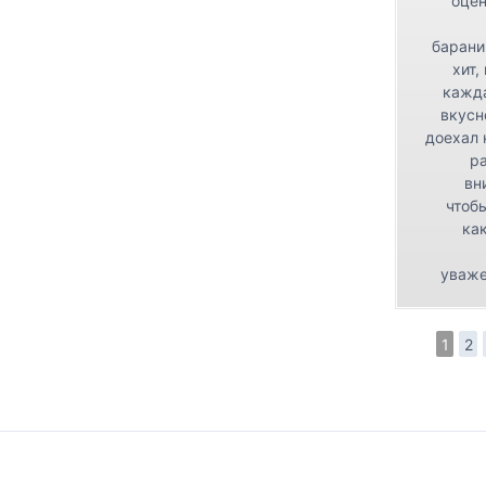
оцен
барани
хит,
кажда
вкусн
доехал 
р
вн
чтоб
как
уваже
1
2