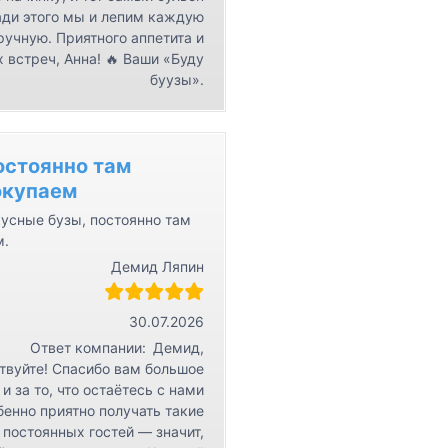
ди этого мы и лепим каждую
ручную. Приятного аппетита и
 встреч, Анна! 🔥 Ваши «Буду
буузы».
остоянно там
окупаем
усные бузы, постоянно там
м.
Демид Ляпин
30.07.2026
Ответ компании:
Демид,
твуйте! Спасибо вам большое
 и за то, что остаётесь с нами
бенно приятно получать такие
 постоянных гостей — значит,