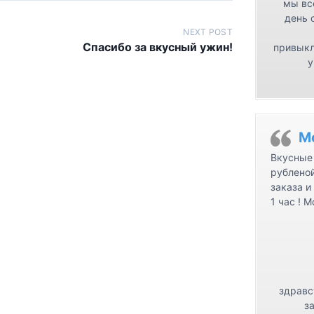
мы вс
день 
NEXT POST
Спасибо за вкусный ужин!
привыкл
у
М
Вкусные 
рублено
заказа и
1 час ! 
здравс
з