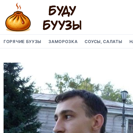
S
k
i
p
t
o
ГОРЯЧИЕ БУУЗЫ
ЗАМОРОЗКА
СОУСЫ, САЛАТЫ
Н
c
o
n
t
e
n
t