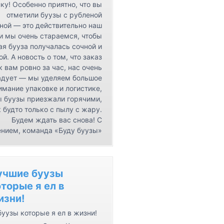
ку! Особенно приятно, что вы
отметили буузы с рубленой
ной — это действительно наш
 и мы очень стараемся, чтобы
я бууза получалась сочной и
ой. А новость о том, что заказ
к вам ровно за час, нас очень
адует — мы уделяем большое
имание упаковке и логистике,
ы буузы приезжали горячими,
 будто только с пылу с жару.
Будем ждать вас снова! С
нием, команда «Буду буузы»
учшие буузы
торые я ел в
изни!
уузы которые я ел в жизни!