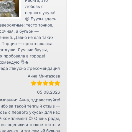
Ребята, это
r
любовь с
К
первого укуса!
о
😍 Буузы здесь
евероятные: тесто тонкое,
н
сочная, а бульон —
т
нный. Давно не ела таких
а
 Порция — просто сказка,
к
от души. Лучшие буузы,
т
я пробовала в городе!
ы
комендую 👌🔥
#еда #вкусно #рекомендация
Анна Мингазова
05.08.2026
омпании:
Анна, здравствуйте!
ибо за такой тёплый отзыв —
овь с первого укуса» для нас
й комплимент 😍 Очень рады,
 вы оценили и тонкое тесто, и
 начинку, и тот самый бульон