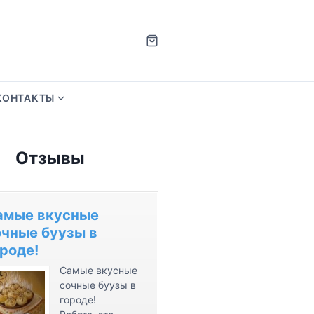
КОНТАКТЫ
S
h
o
Отзывы
w
s
u
b
амые вкусные
m
очные буузы в
e
роде!
n
Самые вкусные
u
сочные буузы в
f
городе!
o