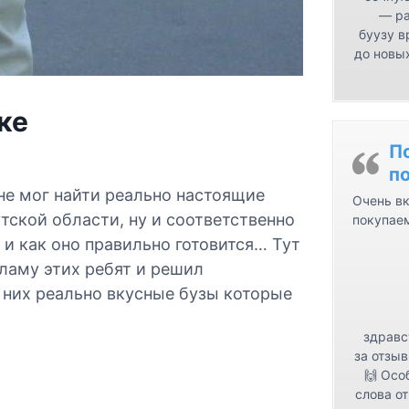
— ра
буузу в
до новых
ке
П
п
 не мог найти реально настоящие
Очень вк
утской области, ну и соответственно
покупае
 и как оно правильно готовится… Тут
кламу этих ребят и решил
У них реально вкусные бузы которые
здравс
за отзыв
🙌 Осо
слова от