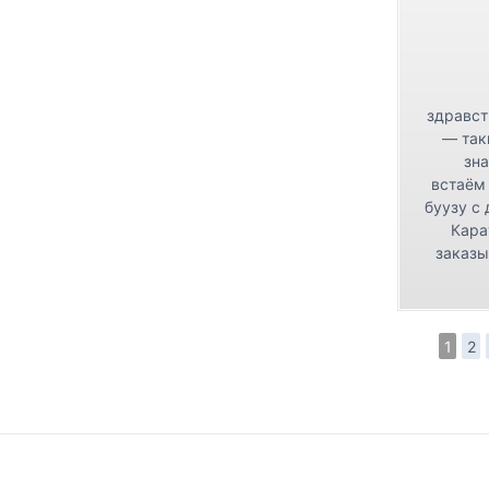
здравст
— так
зна
встаём
буузу с
Кара
заказы
1
2