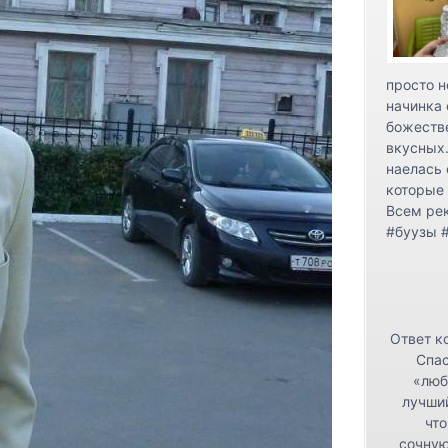
просто н
начинка 
божестве
вкусных.
наелась 
которые 
Всем ре
#буузы 
Ответ к
Спас
«люб
лучши
что
сочную