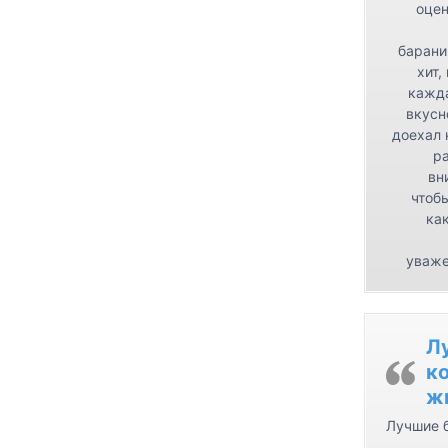
оцен
барани
хит,
кажда
вкусн
доехал 
р
вн
чтоб
как
уваже
Л
ко
ж
Лучшие б