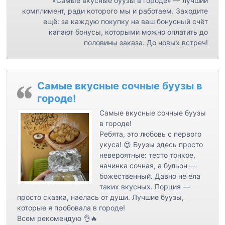
с
«Самые вкусные буузы в городе» — лучший
комплимент, ради которого мы и работаем. Заходите
я
ещё: за каждую покупку на ваш бонусный счёт
м
капают бонусы, которыми можно оплатить до
половины заказа. До новых встреч!
Самые вкусные сочные буузы в
городе!
Самые вкусные сочные буузы
в городе!
Ребята, это любовь с первого
укуса! 😍 Буузы здесь просто
невероятные: тесто тонкое,
начинка сочная, а бульон —
божественный. Давно не ела
таких вкусных. Порция —
просто сказка, наелась от души. Лучшие буузы,
которые я пробовала в городе!
Всем рекомендую 👌🔥