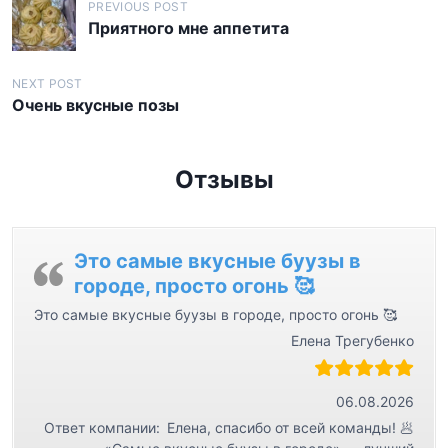
Н
PREVIOUS POST
а
Приятного мне аппетита
в
и
NEXT POST
Очень вкусные позы
г
а
Отзывы
ц
и
я
Это самые вкусные буузы в
п
городе, просто огонь 🥰
о
Это самые вкусные буузы в городе, просто огонь 🥰
з
Елена Трегубенко
а
п
06.08.2026
и
Ответ компании:
Елена, спасибо от всей команды! 🥟