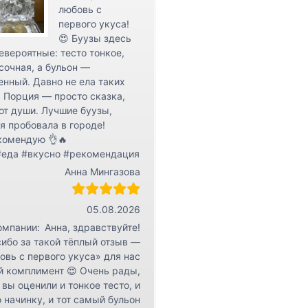
любовь с
первого укуса!
😍 Буузы здесь
евероятные: тесто тонкое,
сочная, а бульон —
нный. Давно не ела таких
 Порция — просто сказка,
от души. Лучшие буузы,
я пробовала в городе!
комендую 👌🔥
#еда #вкусно #рекомендация
Анна Мингазова
05.08.2026
омпании:
Анна, здравствуйте!
ибо за такой тёплый отзыв —
овь с первого укуса» для нас
й комплимент 😍 Очень рады,
 вы оценили и тонкое тесто, и
 начинку, и тот самый бульон