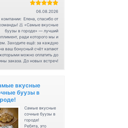
r
К
06.08.2026
о
 компании:
Елена, спасибо от
н
команды! 🥟 «Самые вкусные
буузы в городе» — лучший
т
плимент, ради которого мы и
а
ем. Заходите ещё: за каждую
к
на ваш бонусный счёт капают
т
 которыми можно оплатить до
ы
ины заказа. До новых встреч!
амые вкусные
очные буузы в
роде!
Самые вкусные
сочные буузы в
городе!
Ребята, это