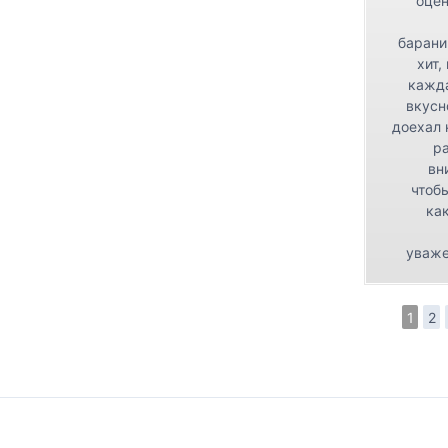
оцен
барани
хит,
кажда
вкусн
доехал 
р
вн
чтоб
как
уваже
1
2