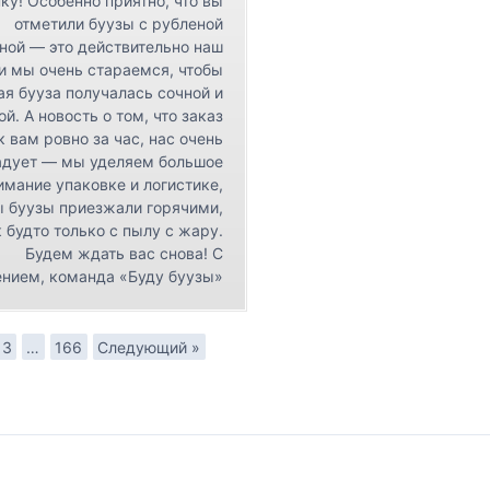
ку! Особенно приятно, что вы
отметили буузы с рубленой
ной — это действительно наш
 и мы очень стараемся, чтобы
я бууза получалась сочной и
ой. А новость о том, что заказ
к вам ровно за час, нас очень
адует — мы уделяем большое
имание упаковке и логистике,
ы буузы приезжали горячими,
 будто только с пылу с жару.
Будем ждать вас снова! С
нием, команда «Буду буузы»
3
…
166
Следующий »