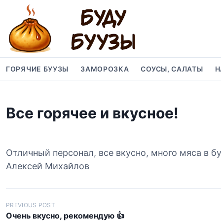
S
k
i
p
t
o
ГОРЯЧИЕ БУУЗЫ
ЗАМОРОЗКА
СОУСЫ, САЛАТЫ
Н
c
o
n
Все горячее и вкусное!
t
e
n
t
Отличный персонал, все вкусно, много мяса в буз
Алексей Михайлов
Н
PREVIOUS POST
Очень вкусно, рекомендую 👍