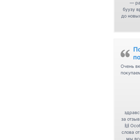
— ра
буузу в
до новых
П
п
Очень вк
покупае
здравс
за отзыв
🙌 Осо
слова от
мы вс