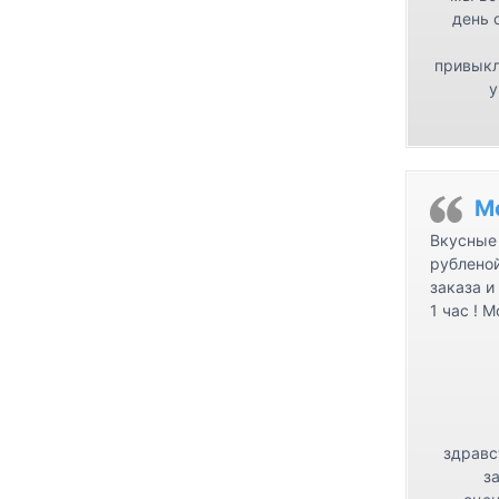
день 
привыкл
у
М
Вкусные 
рублено
заказа и
1 час ! 
здравс
з