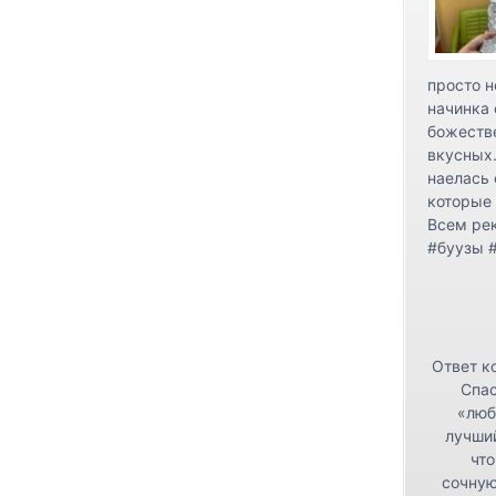
просто н
начинка 
божестве
вкусных.
наелась 
которые 
Всем ре
#буузы 
Ответ к
Спас
«люб
лучши
что
сочную