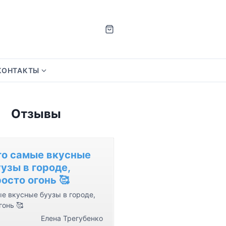
КОНТАКТЫ
S
h
o
Отзывы
w
s
u
b
то самые вкусные
m
узы в городе,
e
осто огонь 🥰
n
е вкусные буузы в городе,
u
гонь 🥰
f
Елена Трегубенко
o