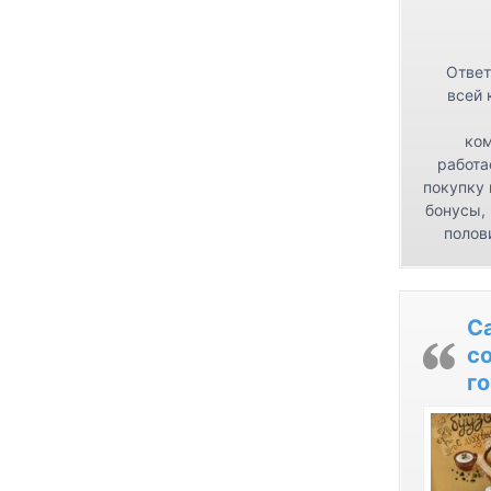
Ответ
всей 
ком
работа
покупку 
бонусы,
полов
С
с
го