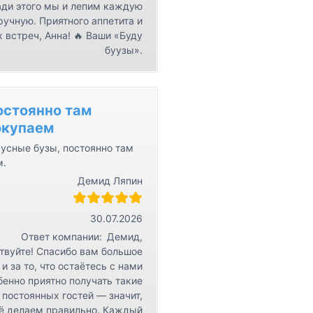
ди этого мы и лепим каждую
ручную. Приятного аппетита и
 встреч, Анна! 🔥 Ваши «Буду
буузы».
остоянно там
окупаем
усные бузы, постоянно там
м.
Демид Ляпин
30.07.2026
Ответ компании:
Демид,
твуйте! Спасибо вам большое
 и за то, что остаётесь с нами
бенно приятно получать такие
 постоянных гостей — значит,
ё делаем правильно. Каждый