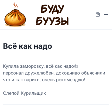
S
k
M
i
e
p
n
t
u
o
c
Всё как надо
o
n
t
e
Купила заморозку, всё как надо👍
n
персонал дружелюбен, доходчиво объяснили
t
что и как варить, очень рекомендую!
Слепой Курильщик