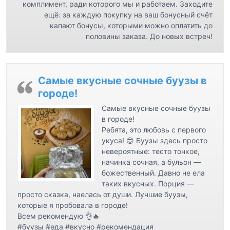
с
комплимент, ради которого мы и работаем. Заходите
ещё: за каждую покупку на ваш бонусный счёт
я
капают бонусы, которыми можно оплатить до
м
половины заказа. До новых встреч!
Самые вкусные сочные буузы в
городе!
Самые вкусные сочные буузы
в городе!
Ребята, это любовь с первого
укуса! 😍 Буузы здесь просто
невероятные: тесто тонкое,
начинка сочная, а бульон —
божественный. Давно не ела
таких вкусных. Порция —
просто сказка, наелась от души. Лучшие буузы,
которые я пробовала в городе!
Всем рекомендую 👌🔥
#буузы #еда #вкусно #рекомендация