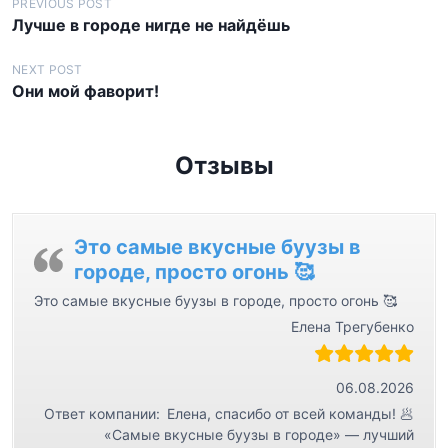
Н
PREVIOUS POST
Лучше в городе нигде не найдёшь
а
в
NEXT POST
Они мой фаворит!
и
г
а
Отзывы
ц
и
я
Это самые вкусные буузы в
городе, просто огонь 🥰
п
Это самые вкусные буузы в городе, просто огонь 🥰
о
Елена Трегубенко
з
а
06.08.2026
п
Ответ компании:
Елена, спасибо от всей команды! 🥟
и
«Самые вкусные буузы в городе» — лучший