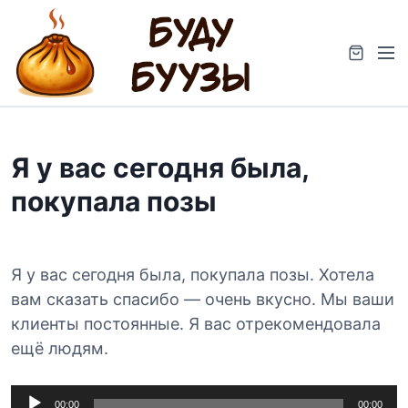
S
k
M
i
e
p
n
t
u
o
c
Я у вас сегодня была,
o
n
покупала позы
t
e
n
t
Я у вас сегодня была, покупала позы. Хотела
вам сказать спасибо — очень вкусно. Мы ваши
клиенты постоянные. Я вас отрекомендовала
ещё людям.
А
00:00
00:00