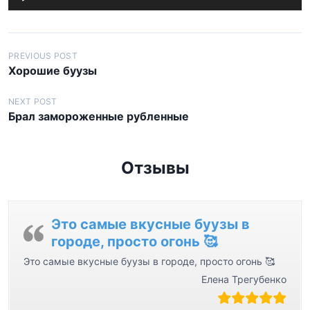
у
д
и
Н
PREVIOUS POST
о
Хорошие буузы
а
п
в
л
NEXT POST
Брал замороженные рубленные
и
е
г
е
р
а
Отзывы
ц
и
я
Это самые вкусные буузы в
городе, просто огонь 🥰
п
Это самые вкусные буузы в городе, просто огонь 🥰
о
Елена Трегубенко
з
а