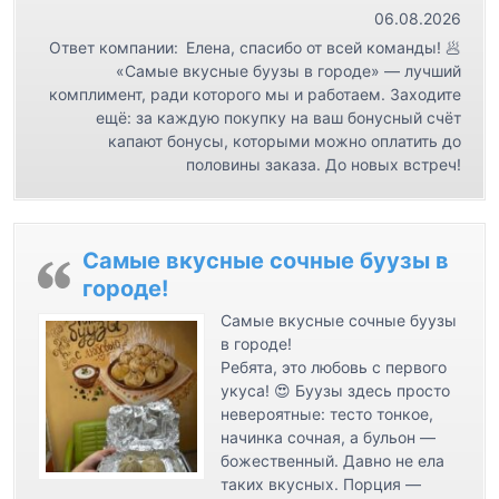
06.08.2026
п
Ответ компании:
Елена, спасибо от всей команды! 🥟
и
«Самые вкусные буузы в городе» — лучший
с
комплимент, ради которого мы и работаем. Заходите
ещё: за каждую покупку на ваш бонусный счёт
я
капают бонусы, которыми можно оплатить до
м
половины заказа. До новых встреч!
Самые вкусные сочные буузы в
городе!
Самые вкусные сочные буузы
в городе!
Ребята, это любовь с первого
укуса! 😍 Буузы здесь просто
невероятные: тесто тонкое,
начинка сочная, а бульон —
божественный. Давно не ела
таких вкусных. Порция —