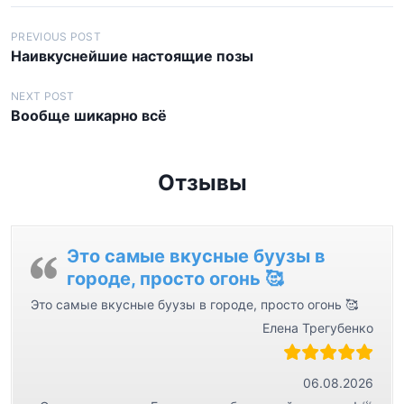
Н
PREVIOUS POST
Наивкуснейшие настоящие позы
а
в
NEXT POST
Вообще шикарно всё
и
г
а
Отзывы
ц
и
я
Это самые вкусные буузы в
городе, просто огонь 🥰
п
Это самые вкусные буузы в городе, просто огонь 🥰
о
Елена Трегубенко
з
а
06.08.2026
п