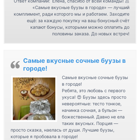
Ответ компании:
Елена, спасибо от всей команды! 🥟
и
«Самые вкусные буузы в городе» — лучший
с
комплимент, ради которого мы и работаем. Заходите
ещё: за каждую покупку на ваш бонусный счёт
я
капают бонусы, которыми можно оплатить до
м
половины заказа. До новых встреч!
Самые вкусные сочные буузы в
городе!
Самые вкусные сочные буузы
в городе!
Ребята, это любовь с первого
укуса! 😍 Буузы здесь просто
невероятные: тесто тонкое,
начинка сочная, а бульон —
божественный. Давно не ела
таких вкусных. Порция —
просто сказка, наелась от души. Лучшие буузы,
которые я пробовала в городе!