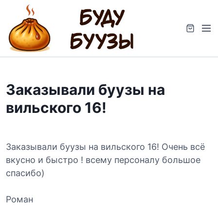
S
k
M
i
e
p
n
t
u
o
c
Заказывали буузы на
o
n
вильского 16!
t
e
n
t
Заказывали буузы на вильского 16! Очень всё
вкусно и быстро ! всему персоналу большое
спасибо)
Роман