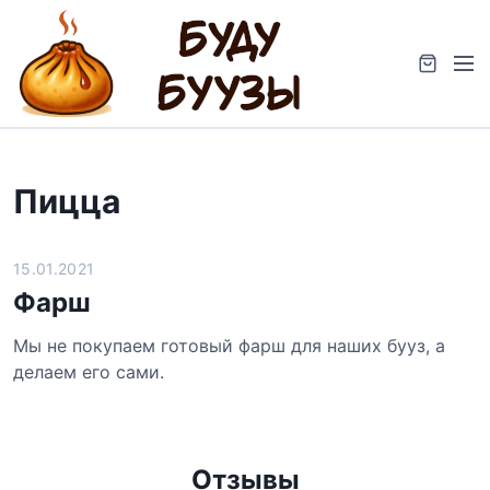
S
k
M
i
e
p
n
t
u
o
c
Пицца
o
n
t
15.01.2021
e
Фарш
n
t
Мы не покупаем готовый фарш для наших бууз, а
делаем его сами.
Отзывы