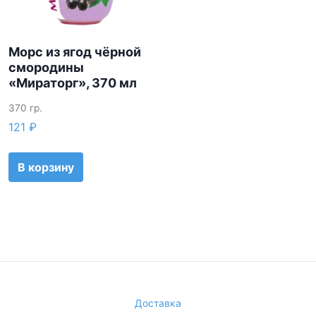
и
т
а
Морс из ягод чёрной
м
смородины
и
«Мираторг», 370 мл
н
ы
370 гр.
A
121
₽
и
C
В корзину
)
Доставка