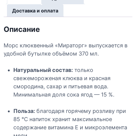
в
о
Доставка и оплата
т
о
Описание
в
а
Морс клюквенный «Мираторг» выпускается в
р
а
удобной бутылке объёмом 370 мл.
М
о
Натуральный состав:
только
р
свежемороженая клюква и красная
с
смородина, сахар и питьевая вода.
к
Минимальная доля сока ягод — 15 %.
л
ю
Польза:
благодаря горячему розливу при
к
в
85 °C напиток хранит максимальное
е
содержание витамина E и микроэлемента
н
меди.