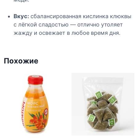
н
ы
Вкус:
сбалансированная кислинка клюквы
й
с лёгкой сладостью — отлично утоляет
«
жажду и освежает в любое время дня.
М
и
р
а
Похожие
т
о
р
г
»
,
3
7
0
м
л