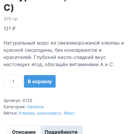
C)
370 гр.
121
₽
Натуральный морс из свежемороженой клюквы и
красной смородины, без консервантов и
красителей. Глубокий кисло-сладкий вкус
настоящих ягод, обогащён витаминами A и C.
К
В корзину
о
л
и
Артикул:
0123
ч
Категория:
Напитки
Метки:
Клюква
,
красноярск
,
Морс
е
с
т
Описание
Подробности