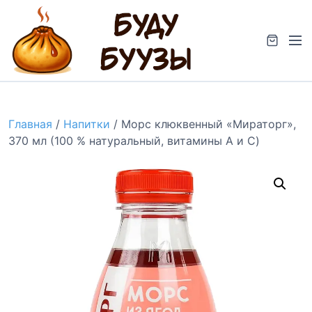
S
k
M
i
e
p
n
t
u
o
c
Главная
/
Напитки
/ Морс клюквенный «Мираторг»,
o
370 мл (100 % натуральный, витамины A и C)
n
t
e
n
t