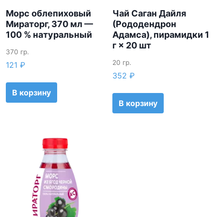
(
Морс облепиховый
Чай Саган Дайля
1
Мираторг, 370 мл —
(Рододендрон
0
100 % натуральный
Адамса), пирамидки 1
г × 20 шт
0
370 гр.
%
20 гр.
121
₽
н
352
₽
а
т
В корзину
В корзину
у
р
а
л
ь
н
ы
й
,
в