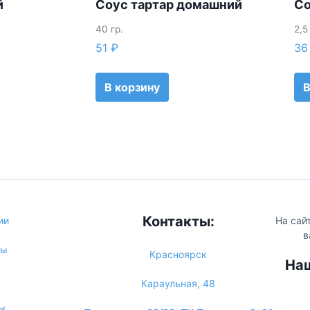
й
Соус тартар домашний
Со
40 гр.
2,5
51
₽
3
В корзину
В
Контакты:
ии
На сай
в
сы
Красноярск
Наш
Караульная, 48
ы