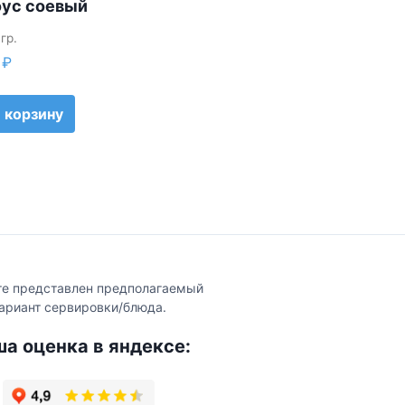
ус соевый
 гр.
6
₽
 корзину
те представлен предполагаемый
ариант сервировки/блюда.
а оценка в яндексе: