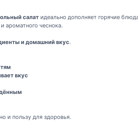
С
а
ольный салат
идеально дополняет горячие блюда
л
 и ароматного чеснока.
а
т
диенты и домашний вкус
.
с
в
е
к
етям
о
ивает вкус
л
ь
ждённым
н
ы
й
но и пользу для здоровья.