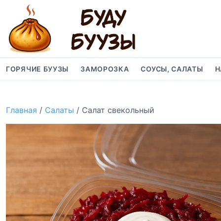
S
k
i
p
t
o
ГОРЯЧИЕ БУУЗЫ
ЗАМОРОЗКА
СОУСЫ, САЛАТЫ
Н
c
o
n
Главная
/
Салаты
/ Салат свекольный
t
e
n
t