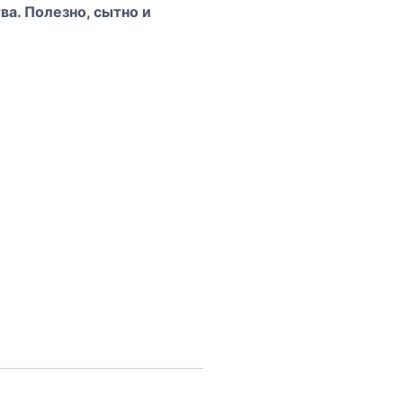
ва. Полезно, сытно и
r
К
о
н
т
а
к
т
ы