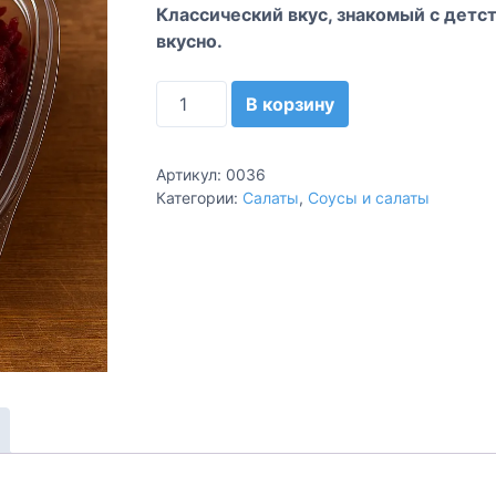
Классический вкус, знакомый с детст
вкусно.
К
В корзину
о
л
и
Артикул:
0036
ч
Категории:
Салаты
,
Соусы и салаты
е
с
т
в
о
т
о
в
а
р
а