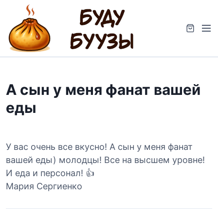
S
k
M
i
e
p
n
t
u
o
c
А сын у меня фанат вашей
o
n
еды
t
e
n
t
У вас очень все вкусно! А сын у меня фанат
вашей еды) молодцы! Все на высшем уровне!
И еда и персонал! 👍
Мария Сергиенко