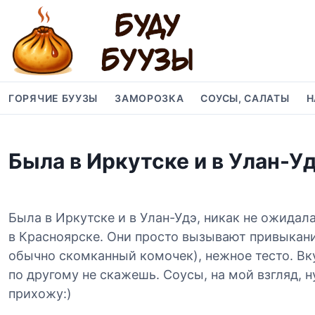
S
k
i
p
t
o
ГОРЯЧИЕ БУУЗЫ
ЗАМОРОЗКА
СОУСЫ, САЛАТЫ
Н
c
o
n
Была в Иркутске и в Улан-У
t
e
n
t
Была в Иркутске и в Улан-Удэ, никак не ожида
в Красноярске. Они просто вызывают привыкание
обычно скомканный комочек), нежное тесто. Вк
по другому не скажешь. Соусы, на мой взгляд, н
прихожу:)