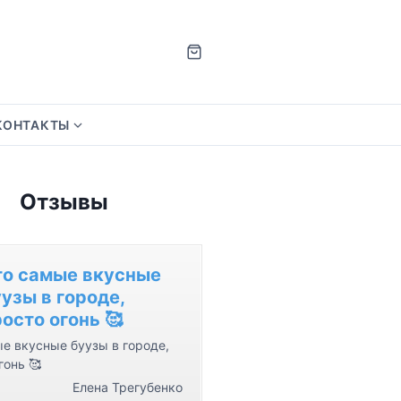
КОНТАКТЫ
S
h
o
Отзывы
w
s
u
b
то самые вкусные
m
узы в городе,
e
осто огонь 🥰
n
е вкусные буузы в городе,
u
гонь 🥰
f
Елена Трегубенко
o