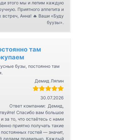
ди этого мы и лепим каждую
ручную. Приятного аппетита и
 встреч, Анна! 🔥 Ваши «Буду
буузы».
остоянно там
окупаем
усные бузы, постоянно там
м.
Демид Ляпин
30.07.2026
Ответ компании:
Демид,
твуйте! Спасибо вам большое
 и за то, что остаётесь с нами
бенно приятно получать такие
 постоянных гостей — значит,
ё делаем правильно. Каждый