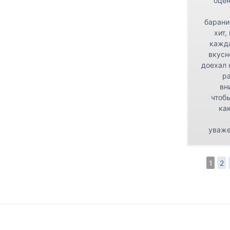
оцен
барани
хит,
кажда
вкусн
доехал 
р
вн
чтоб
как
уваже
1
2