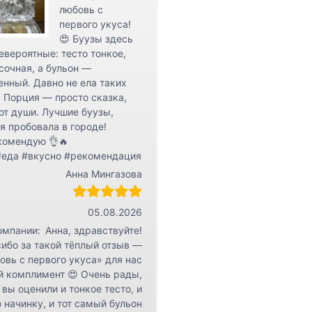
любовь с
первого укуса!
😍 Буузы здесь
евероятные: тесто тонкое,
сочная, а бульон —
нный. Давно не ела таких
 Порция — просто сказка,
от души. Лучшие буузы,
я пробовала в городе!
комендую 👌🔥
#еда #вкусно #рекомендация
Анна Мингазова
05.08.2026
омпании:
Анна, здравствуйте!
ибо за такой тёплый отзыв —
овь с первого укуса» для нас
й комплимент 😍 Очень рады,
 вы оценили и тонкое тесто, и
 начинку, и тот самый бульон