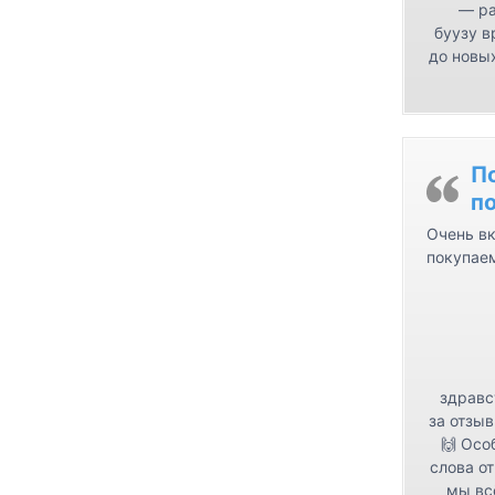
— ра
буузу в
до новых
П
п
Очень вк
покупае
здравс
за отзыв
🙌 Осо
слова от
мы вс