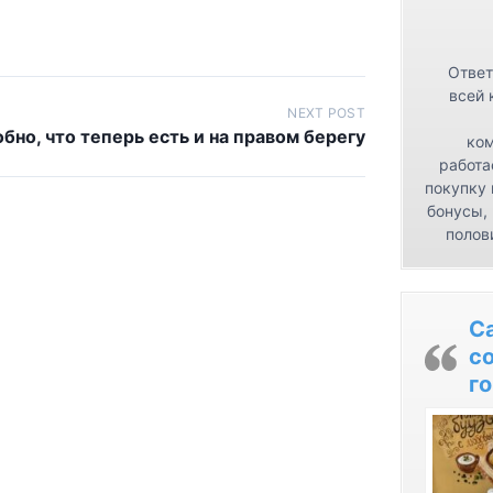
Ответ
всей 
NEXT POST
бно, что теперь есть и на правом берегу
ком
работа
покупку 
бонусы,
полов
С
с
го