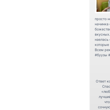
просто н
начинка 
божестве
вкусных.
наелась 
которые 
Всем ре
#буузы 
Ответ к
Спас
«люб
лучши
что
сочную