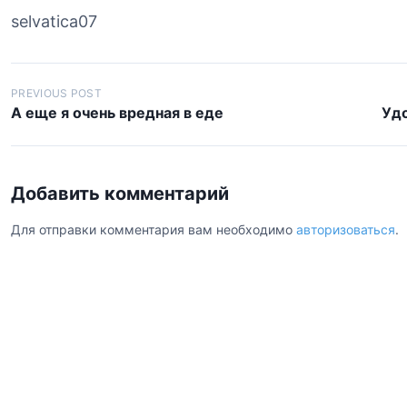
selvatica07
Н
PREVIOUS POST
А еще я очень вредная в еде
Удо
а
в
и
Добавить комментарий
г
а
Для отправки комментария вам необходимо
авторизоваться
.
ц
и
я
п
о
з