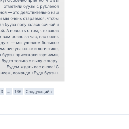
ку! Особенно приятно, что вы
отметили буузы с рубленой
ной — это действительно наш
 и мы очень стараемся, чтобы
я бууза получалась сочной и
ой. А новость о том, что заказ
к вам ровно за час, нас очень
адует — мы уделяем большое
имание упаковке и логистике,
ы буузы приезжали горячими,
 будто только с пылу с жару.
Будем ждать вас снова! С
нием, команда «Буду буузы»
3
…
166
Следующий »