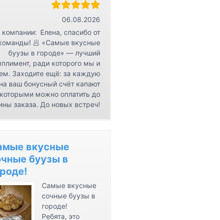
r
К
06.08.2026
о
 компании:
Елена, спасибо от
н
команды! 🥟 «Самые вкусные
буузы в городе» — лучший
т
плимент, ради которого мы и
а
ем. Заходите ещё: за каждую
к
на ваш бонусный счёт капают
т
 которыми можно оплатить до
ы
ины заказа. До новых встреч!
амые вкусные
очные буузы в
роде!
Самые вкусные
сочные буузы в
городе!
Ребята, это