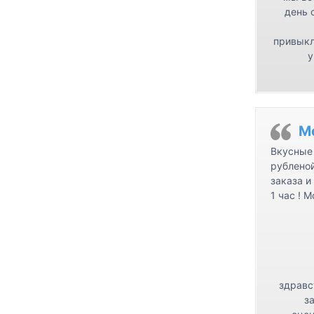
день 
привыкл
у
М
Вкусные 
рублено
заказа и
1 час ! 
здравс
з