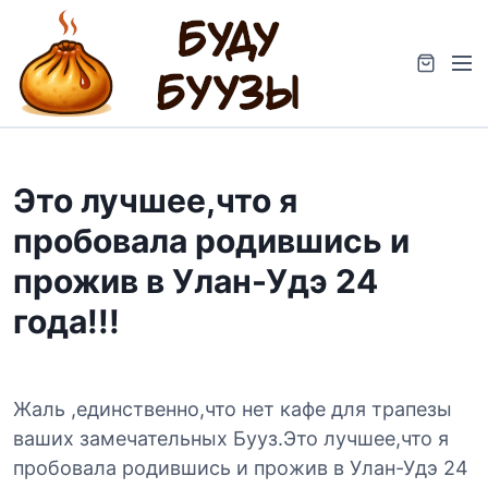
S
k
M
i
e
p
n
t
u
o
c
Это лучшее,что я
o
n
пробовала родившись и
t
прожив в Улан-Удэ 24
e
n
года!!!
t
Жаль ,единственно,что нет кафе для трапезы
ваших замечательных Бууз.Это лучшее,что я
пробовала родившись и прожив в Улан-Удэ 24