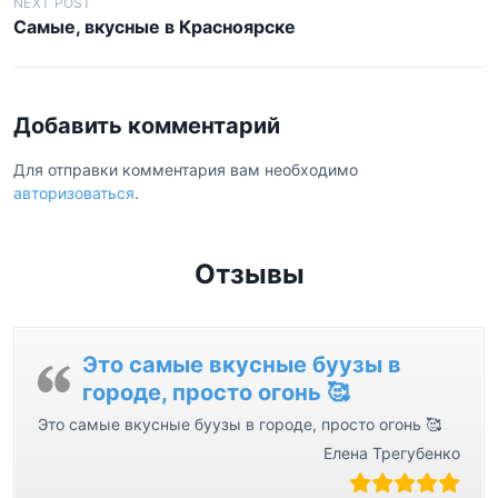
в
NEXT POST
Самые, вкусные в Красноярске
и
г
а
Добавить комментарий
ц
и
Для отправки комментария вам необходимо
авторизоваться
.
я
п
о
Отзывы
з
а
Это самые вкусные буузы в
п
городе, просто огонь 🥰
и
Это самые вкусные буузы в городе, просто огонь 🥰
с
Елена Трегубенко
я