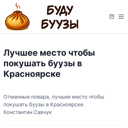
S
k
M
i
e
p
n
t
u
o
c
Лучшее место чтобы
o
n
покушать буузы в
t
Красноярске
e
n
t
Отменные повара, лучшее место чтобы
покушать буузы в Красноярске.
Константин Савчук