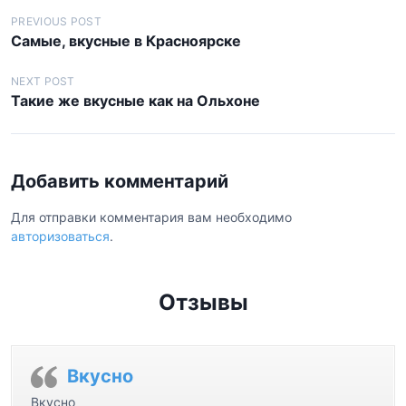
Н
PREVIOUS POST
Самые, вкусные в Красноярске
а
в
NEXT POST
Такие же вкусные как на Ольхоне
и
г
а
Добавить комментарий
ц
и
Для отправки комментария вам необходимо
авторизоваться
.
я
п
о
Отзывы
з
а
Вкусно
п
Вкусно