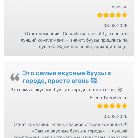
и
naassta
с
я
08.08.2026
м
Ответ компании:
Спасибо за отзыв! Для нас это
лучший комплимент — значит, буузы пришлись по
душе 😊 Ждём вас снова, приходите ещё!
Это самые вкусные буузы в
городе, просто огонь 🥰
Это самые вкусные буузы в городе, просто огонь 🥰
Елена Трегубенко
06.08.2026
Ответ компании:
Елена, спасибо от всей команды! 🥟
«Самые вкусные буузы в городе» — лучший
комплимент, ради которого мы и работаем. Заходите