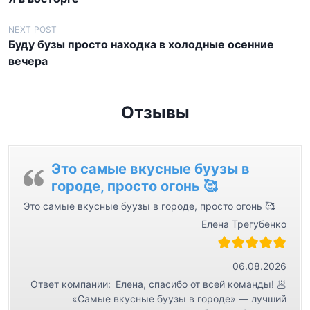
а
в
NEXT POST
Буду бузы просто находка в холодные осенние
и
вечера
г
а
ц
Отзывы
и
я
Это самые вкусные буузы в
п
городе, просто огонь 🥰
о
Это самые вкусные буузы в городе, просто огонь 🥰
з
Елена Трегубенко
а
п
06.08.2026
и
Ответ компании:
Елена, спасибо от всей команды! 🥟
с
«Самые вкусные буузы в городе» — лучший