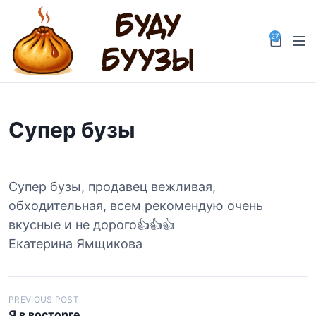
S
k
I
27
M
i
t
e
p
e
m
n
t
s
u
o
i
n
c
C
Супер бузы
o
a
r
n
t
t
e
Супер бузы, продавец вежливая,
n
обходительная, всем рекомендую очень
t
вкусные и не дорого👍👍👍
Екатерина Ямщикова
Н
PREVIOUS POST
Я в восторге