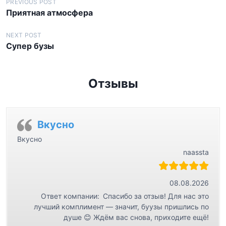
Н
PREVIOUS POST
Приятная атмосфера
а
в
NEXT POST
Супер бузы
и
г
а
Отзывы
ц
и
я
Вкусно
п
Вкусно
naassta
о
з
а
08.08.2026
Ответ компании:
Спасибо за отзыв! Для нас это
п
лучший комплимент — значит, буузы пришлись по
и
душе 😊 Ждём вас снова, приходите ещё!