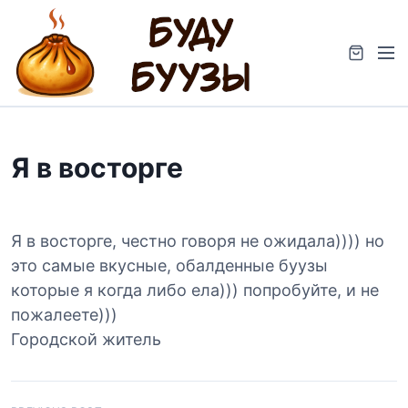
S
k
M
i
e
p
n
t
u
o
c
Я в восторге
o
n
t
e
Я в восторге, честно говоря не ожидала)))) но
n
это самые вкусные, обалденные буузы
t
которые я когда либо ела))) попробуйте, и не
пожалеете)))
Городской житель