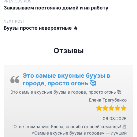
Н
PREVIOUS POST
Заказываем постоянно домой и на работу
а
в
NEXT POST
Буузы просто невероятные 🔥
и
г
а
Отзывы
ц
и
я
Это самые вкусные буузы в
городе, просто огонь 🥰
п
Это самые вкусные буузы в городе, просто огонь 🥰
о
Елена Трегубенко
з
а
06.08.2026
п
Ответ компании:
Елена, спасибо от всей команды! 🥟
и
«Самые вкусные буузы в городе» — лучший