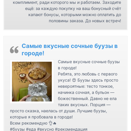
с
комплимент, ради которого мы и работаем. Заходите
ещё: за каждую покупку на ваш бонусный счёт
я
капают бонусы, которыми можно оплатить до
м
половины заказа. До новых встреч!
Самые вкусные сочные буузы в
городе!
Самые вкусные сочные буузы
в городе!
Ребята, это любовь с первого
укуса! 😍 Буузы здесь просто
невероятные: тесто тонкое,
начинка сочная, а бульон —
божественный. Давно не ела
таких вкусных. Порция —
просто сказка, наелась от души. Лучшие буузы,
которые я пробовала в городе!
Всем рекомендую 👌🔥
#буузы #еда #вкусно #рекомендация