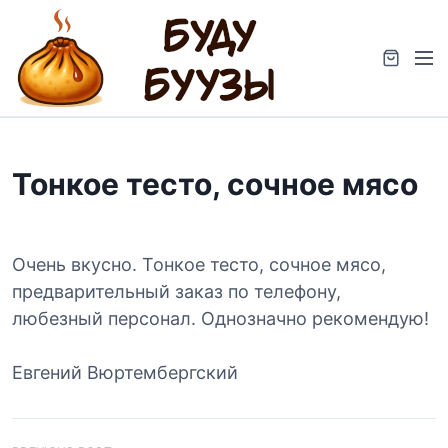
S
k
M
i
e
p
n
t
u
o
c
Тонкое тесто, сочное мясо
o
n
t
e
Очень вкусно. Тонкое тесто, сочное мясо,
n
предварительный заказ по телефону,
t
любезный персонал. Однозначно рекомендую!
Евгений Вюртембергский