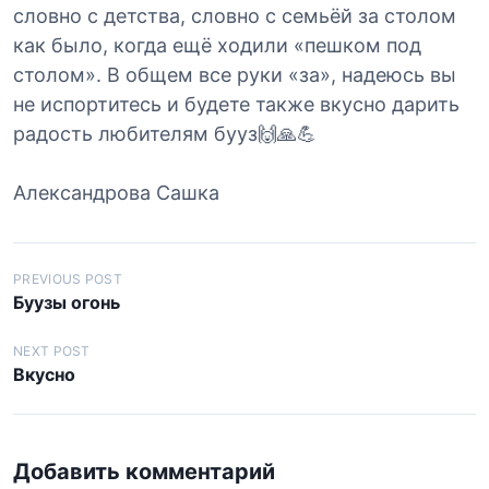
словно с детства, словно с семьёй за столом
как было, когда ещё ходили «пешком под
столом». В общем все руки «за», надеюсь вы
не испортитесь и будете также вкусно дарить
радость любителям бууз🙌🙏💪
Александрова Сашка
Н
PREVIOUS POST
Буузы огонь
а
в
NEXT POST
Вкусно
и
г
а
Добавить комментарий
ц