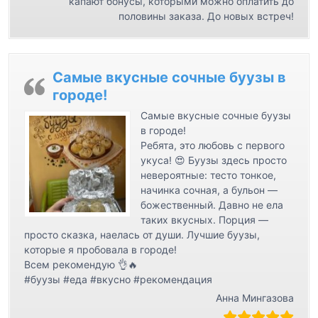
капают бонусы, которыми можно оплатить до
половины заказа. До новых встреч!
Самые вкусные сочные буузы в
городе!
Самые вкусные сочные буузы
в городе!
Ребята, это любовь с первого
укуса! 😍 Буузы здесь просто
невероятные: тесто тонкое,
начинка сочная, а бульон —
божественный. Давно не ела
таких вкусных. Порция —
просто сказка, наелась от души. Лучшие буузы,
которые я пробовала в городе!
Всем рекомендую 👌🔥
#буузы #еда #вкусно #рекомендация
Анна Мингазова