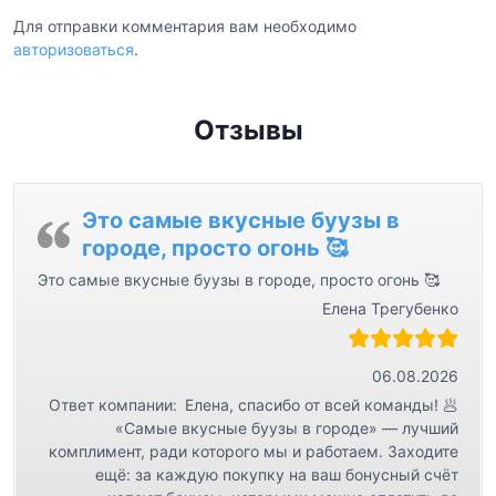
и
Для отправки комментария вам необходимо
авторизоваться
.
я
п
о
Отзывы
з
а
Это самые вкусные буузы в
п
городе, просто огонь 🥰
и
Это самые вкусные буузы в городе, просто огонь 🥰
с
Елена Трегубенко
я
м
06.08.2026
Ответ компании:
Елена, спасибо от всей команды! 🥟
«Самые вкусные буузы в городе» — лучший
комплимент, ради которого мы и работаем. Заходите
ещё: за каждую покупку на ваш бонусный счёт